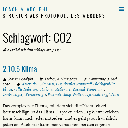

JOACHIM ADOLPHI
STRUKTUR ALS PROTOKOLL DES WERDENS
Schlagwort:
CO2
Alle Artikel mit dem Schlagwort „CO2“
2.10.5 Klima
Joachim Adolphi
Freitag, 6. März 2020
Donnerstag, 7. Mai
2020
Absorption
,
Biomasse
,
CO2
,
fossiler Brennstoff
,
Gleichgewicht
,
Klima
,
nullte Näherung
,
stationär
,
stationärer Zustand
,
Temperatur
,
Treibhausgas
,
Wärmeenergie
,
Wärmeleistung
,
Wellenlängenänderung
,
Wetter
Das komplexeste Thema, mit dem sich die Öffentlichkeit
herumschlägt, ist das Klima. Da jeder jeden Tag Wetter erleben
kann, kann auch jeder mitreden. Und es geht ja auch wirklich
jeden an! Auch hier kann man versuchen, bei den eigenen