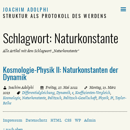

JOACHIM ADOLPHI
STRUKTUR ALS PROTOKOLL DES WERDENS
Schlagwort:
Naturkonstante
Alle Artikel mit dem Schlagwort „Naturkonstante“
Kosmologie-Physik II: Naturkonstanten der
Dynamik
Joachim Adolphi
Freitag, 27. Mai 2022
Montag, 13. März
2023
Differentialgleichung
,
Dynamik
,
e
,
Koeffizienten-Vergleich
,
Kosmologie
,
Naturkonstante
,
Palitzsch
,
Palitzsch-Gesellschaft
,
Physik
,
Pi
,
Taylor-
Reihe
Impressum
Datenschutz
HTML
CSS
WP
Admin
↑ nach oben