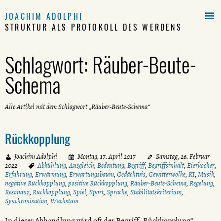

JOACHIM ADOLPHI
STRUKTUR ALS PROTOKOLL DES WERDENS
Schlagwort:
Räuber-Beute-
Schema
Alle Artikel mit dem Schlagwort „Räuber-Beute-Schema“
Rückkopplung
Joachim Adolphi
Montag, 17. April 2017
Samstag, 26. Februar
2022
Abkühlung
,
Ausgleich
,
Bedeutung
,
Begriff
,
Begriffsinhalt
,
Eierkocher
,
Erfahrung
,
Erwärmung
,
Erwartungsbaum
,
Gedächtnis
,
Gewitterwolke
,
KI
,
Musik
,
negative Rückkopplung
,
positive Rückkopplung
,
Räuber-Beute-Schema
,
Regelung
,
Resonanz
,
Rückkopplung
,
Spiel
,
Sport
,
Sprache
,
Stabilitätskriterium
,
Synchronisation
,
Wachstum
In dieser Abhandlung wird oft der Begriff „Rückkopplung“