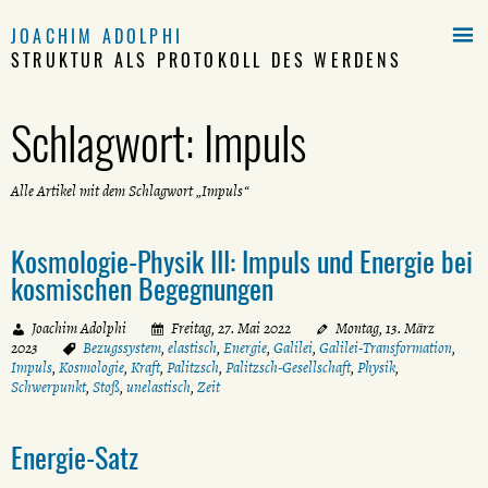

JOACHIM ADOLPHI
STRUKTUR ALS PROTOKOLL DES WERDENS
Schlagwort:
Impuls
Alle Artikel mit dem Schlagwort „Impuls“
Kosmologie-Physik III: Impuls und Energie bei
kosmischen Begegnungen
Joachim Adolphi
Freitag, 27. Mai 2022
Montag, 13. März
2023
Bezugssystem
,
elastisch
,
Energie
,
Galilei
,
Galilei-Transformation
,
Impuls
,
Kosmologie
,
Kraft
,
Palitzsch
,
Palitzsch-Gesellschaft
,
Physik
,
Schwerpunkt
,
Stoß
,
unelastisch
,
Zeit
Energie-Satz