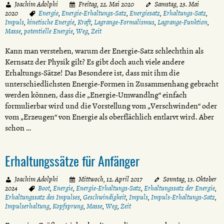
Joachim Adolphi
Freitag, 22. Mai 2020
Samstag, 23. Mai
2020
Energie
,
Energie-Erhaltungs-Satz
,
Energiesatz
,
Erhaltungs-Satz
,
Impuls
,
kinetische Energie
,
Kraft
,
Lagrange-Formalismus
,
Lagrange-Funktion
,
Masse
,
potentielle Energie
,
Weg
,
Zeit
Kann man verstehen, warum der Energie-Satz schlechthin als
Kernsatz der Physik gilt? Es gibt doch auch viele andere
Erhaltungs-Sätze! Das Besondere ist, dass mit ihm die
unterschiedlichsten Energie-Formen in Zusammenhang gebracht
werden können, dass die „Energie-Umwandlng“ einfach
formulierbar wird und die Vorstellung vom „Verschwinden“ oder
vom „Erzeugen“ von Energie als oberflächlich entlarvt wird. Aber
schon …
Erhaltungssätze für Anfänger
Joachim Adolphi
Mittwoch, 12. April 2017
Sonntag, 13. Oktober
2024
Boot
,
Energie
,
Energie-Erhaltungs-Satz
,
Erhaltungssatz der Energie
,
Erhaltungssatz des Impulses
,
Geschwindigkeit
,
Impuls
,
Impuls-Erhaltungs-Satz
,
Impulserhaltung
,
Kopfsprung
,
Masse
,
Weg
,
Zeit