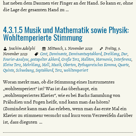
hat neben dem Daumen vier Finger an der Hand. So kann er, ohne
die Lage der gesamten Hand zu …
4.3.1.5 Musik und Mathematik sowie Physik:
Wohltemperierte Stimmung
Joachim Adolphi
Mittwoch, 1. November 2023
Freitag, 3.
November 2023
Cent
,
Dominante
,
Dominantseptakkord
,
Dreiklang
,
Dur
,
Fourier-Analyse
,
gestapelter Akkord
,
Große Terz
,
Halbton
,
Harmonie
,
Interferenz
,
Kleine Terz
,
Mehrklang
,
Moll
,
Musik
,
Oberton
,
Pythagoreisches Komma
,
Quarte
,
Quinte
,
Schwebung
,
Septakkord
,
Terz
,
wohltemperiert
Woran merkt man, ob die Stimmung eines Instrumentes
„wohltemperiert“ ist? Was ist das überhaupt, ein
„wohltemperiertes Klavier“, wie es bei Bachs Sammlung von
Präludien und Fugen heißt, und kann man das hören?
(Zumindest kann man das erleben, wenn man das erste Mal ein
Klavier zu stimmenr versucht und kurz vorm Verzweifeln darüber
ist, dass dieguten …