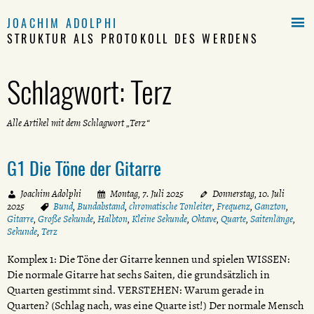

JOACHIM ADOLPHI
STRUKTUR ALS PROTOKOLL DES WERDENS
Schlagwort:
Terz
Alle Artikel mit dem Schlagwort „Terz“
G1 Die Töne der Gitarre
Joachim Adolphi
Montag, 7. Juli 2025
Donnerstag, 10. Juli
2025
Bund
,
Bundabstand
,
chromatische Tonleiter
,
Frequenz
,
Ganzton
,
Gitarre
,
Große Sekunde
,
Halbton
,
Kleine Sekunde
,
Oktave
,
Quarte
,
Saitenlänge
,
Sekunde
,
Terz
Komplex 1: Die Töne der Gitarre kennen und spielen WISSEN:
Die normale Gitarre hat sechs Saiten, die grundsätzlich in
Quarten gestimmt sind. VERSTEHEN: Warum gerade in
Quarten? (Schlag nach, was eine Quarte ist!) Der normale Mensch