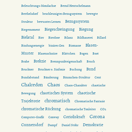
Beleuchtungs-Mondachse
Bernd Hentschelmann
Berthelsdorf
beschleunigtes Bezugssystem
bewegte
Bezugssystem
Struktur
bewusstes Lernen
Biegeschwingung
Biegung
Biegemoment
Bielatal
Bier
Bierdose
Bilanz
Bildhauerei
Billard
Blasen-
Bindungsenergie
binäres Gen
Biomasse
Muster
Blasenschnüre
Blättchen
Bogen
Boot
Brekzie
Brahe
Brennpunkteigenschaft
Bruch
Bund
Bruckner
Bruckner 9. Sinfonie
Buchung
Bundabstand
Bänderung
Bäumchen-Struktur
Cent
Chalcedon
Chaos
Chaos-Charakter
chaotische
chaotisches System
chaotische
Bewegung
chromatisch
Trajektorie
Chromatische Fantasie
chromatische Rückung
chromatische Tonleiter
CO2
Corona
Corioliskraft
Computer-Grafik
Conway
Cunnersdorf
Demokratie
Dampf
Daniel Stöhr