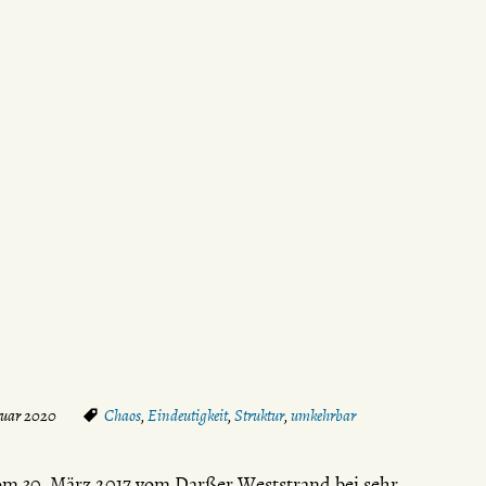
ruar 2020
Chaos
,
Eindeutigkeit
,
Struktur
,
umkehrbar
 vom 30. März 2017 vom Darßer Weststrand bei sehr