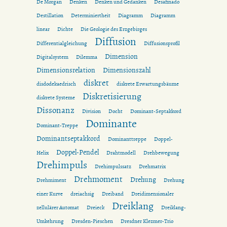
De Morgan
Denken
Denken und Gedanken
Desafinado
Destillation
Determiniertheit
Diagramm
Diagramm
linear
Dichte
Die Geologie des Erzgebirges
Diffusion
Differentialgleichung
Diffusionsprofil
Dimension
Digitalsystem
Dilemma
Dimensionsrelation
Dimensionszahl
diskret
disdodekaedrisch
diskrete Erwartungsbäume
Diskretisierung
diskrete Systeme
Dissonanz
Division
Docht
Dominant-Septakkord
Dominante
Dominant-Treppe
Dominantseptakkord
Dominanttreppe
Doppel-
Doppel-Pendel
Helix
Drahtmodell
Drehbewegung
Drehimpuls
Drehimpulssatz
Drehmatrix
Drehmoment
Drehung
Drehmiment
Drehung
einer Kurve
dreiachsig
Dreiband
Dreidimensionaler
Dreiklang
zellulärer Automat
Dreieck
Dreiklang-
Umkehrung
Dresden-Pieschen
Dresdner Klezmer-Trio