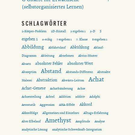
(selbstorganisiertes Lernen)
SCHLAGWÖRTER
5
2-Körper-Problem
2D-Kristall
3 ergeben 1
3-D
ergeben 1
6-eckig
7 ergeben 1
7. Klasse
8 ergeben 1
Abbildung
Abkühlung
Abfahrtslauf
Ablauf-
Diagramm
Ableitung
Abnehmen
Abriss-Muster
absoluter Fehler
absoluter Wert
Absatz
Abstand
Absorption
Abstands-Differenz
Abstrakte
Achat
Abstraktion
Malerei
Abwärts-Leitton
Achat-Genese
Achatbänderung
Achse
Achsenteilung
Achtel
Addition
additiv
Adolphi
Akkord
Aerostatik
Aggression
AHA-Effekt
Akkordfolge
Allgemeines und Einzelnes
Alltags-Erfahrung
Amethyst
Alter Elbelauf
Amplitude
Analyse
analytische Lösung
analytische Schwerkraft-Integration