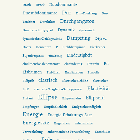
Duodominante
Droth
Druck
Dur
Duosubdominante
Dur-Dreiklang
Dur-
Durchgangston
Tonleiter
Durchfluss
Dynamik
Durchseuchungsgrad
dynamisch
Dämpfung
dynamisches Gleichgewicht
Déjà-vu
e
Döbra
Dönschten
Eichblattspinne
Eierkocher
Eindeutigkeit
Eigenfrequenz
eindeutig
Eis
eindimensionaler Automat
eineindeutig
Einstein
Eisblumen
Eisblüten
Eishäutchen
Eiswolle
elastisch
Ekliptik
Elastische Gebilde
elastischer
Elastizität
Stoß
elastische Trägheits-Schleppkurve
Ellipse
Ellipsoid
Elefant
Ellipsenbahn
Empfangen
Empfindlichkeit
Endgeschwindigkeit
Energie
Energie-Erhaltungs-Satz
Energiesatz
Engelshaar
enharmische
Verwechslung
enharmonische Verwechslung
Entschluss
Erde