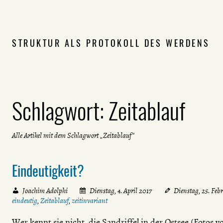
STRUKTUR ALS PROTOKOLL DES WERDENS
Schlagwort:
Zeitablauf
Alle Artikel mit dem Schlagwort „Zeitablauf“
Eindeutigkeit?
Joachim Adolphi
Dienstag, 4. April 2017
Dienstag, 25. Feb
eindeutig
,
Zeitablauf
,
zeitinvariant
Wer kennt sie nicht, die Sandriffel in der Ostsee (Fotos