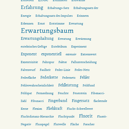
Erdbeben
Erdinneres
Erdwärme
Erfahrung
Erhaltungs-Satz
Erhaltungssatz der
Energie
Erhaltungssatz des Impulses
Erinnern
Erkennen
Ernst
Erststimme
Erwartung
Erwartungsbaum
Erwartungshaltung
Erwatung
Erwärmung
eutekrisches Gefüge
Eutektikum
Experiment
Exponent
exponentiell
extensiv
Extremwert
Exzentrizität
Fahrspur
Faktor
Fallunterscheidung
Faltenwurf
Faulheit
Feder-Linie
Feder-Netz
Federkette
Fehler
Federfläche
Federnetz
Fehlleistung
Fehlerwahrscheinlichkeit
Feldfund
Feldspat
Fernordnung
Feuchte
Feuerstein
Fibonacci-
Fingerband
Fingersatz
Zahl
Fibunacci
flackernde
Fliehkraft
Kerze
Flexion
Flucht-Schwellwert
Fluorit
Fluchtdistanz-Hierarchie
Fluchtpunkt
Fluorit-
Negativ
Flusspegel
Flutwelle
Fläche
Forscher