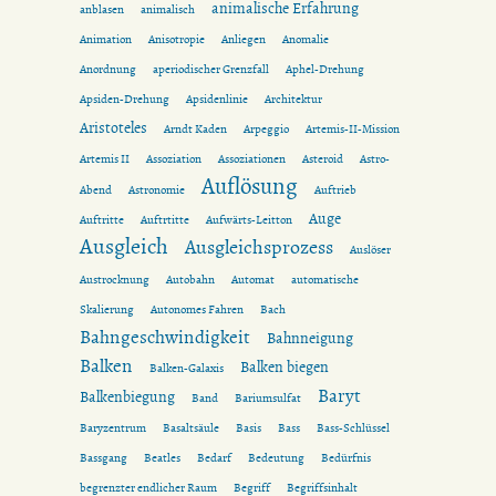
animalische Erfahrung
anblasen
animalisch
Animation
Anisotropie
Anliegen
Anomalie
Anordnung
aperiodischer Grenzfall
Aphel-Drehung
Apsiden-Drehung
Apsidenlinie
Architektur
Aristoteles
Arndt Kaden
Arpeggio
Artemis-II-Mission
Artemis II
Assoziation
Assoziationen
Asteroid
Astro-
Auflösung
Abend
Astronomie
Auftrieb
Auge
Auftritte
Auftrtitte
Aufwärts-Leitton
Ausgleich
Ausgleichsprozess
Auslöser
Austrocknung
Autobahn
Automat
automatische
Skalierung
Autonomes Fahren
Bach
Bahngeschwindigkeit
Bahnneigung
Balken
Balken biegen
Balken-Galaxis
Baryt
Balkenbiegung
Band
Bariumsulfat
Baryzentrum
Basaltsäule
Basis
Bass
Bass-Schlüssel
Bassgang
Beatles
Bedarf
Bedeutung
Bedürfnis
begrenzter endlicher Raum
Begriff
Begriffsinhalt