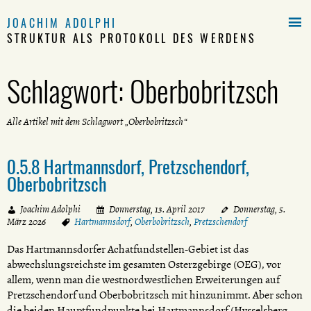

JOACHIM ADOLPHI
STRUKTUR ALS PROTOKOLL DES WERDENS
Schlagwort:
Oberbobritzsch
Alle Artikel mit dem Schlagwort „Oberbobritzsch“
0.5.8 Hartmannsdorf, Pretzschendorf,
Oberbobritzsch
Joachim Adolphi
Donnerstag, 13. April 2017
Donnerstag, 5.
März 2026
Hartmannsdorf
,
Oberbobritzsch
,
Pretzschendorf
Das Hartmannsdorfer Achatfundstellen-Gebiet ist das
abwechslungsreichste im gesamten Osterzgebirge (OEG), vor
allem, wenn man die westnordwestlichen Erweiterungen auf
Pretzschendorf und Oberbobritzsch mit hinzunimmt. Aber schon
die beiden Hauptfundpunkte bei Hartmannsdorf (Hysselsberg