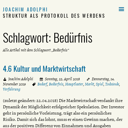

JOACHIM ADOLPHI
STRUKTUR ALS PROTOKOLL DES WERDENS
Schlagwort:
Bedürfnis
Alle Artikel mit dem Schlagwort „Bedürfnis“
4.6 Kultur und Marktwirtschaft
Joachim Adolphi
Sonntag, 22. April 2018
Donnerstag, 14.
November 2019
Bedarf
,
Bedürfnis
,
Hauptlaster
,
Markt
,
Spiel
,
Todsünde
,
Verführung
(zuletzt geändert: 22.04.2018) Die Marktwirtschaft verdankt ihre
Dynamik der Möglichkeit erfolgreicher Spekulation. Der Investor
geht in persönliche Vorleistung, trägt also ein persönliches
Risiko. Damit sich das lohnt, muss er einen Gewinn machen, der
aus der positiven Differenz von Einnahmen und Ausgaben