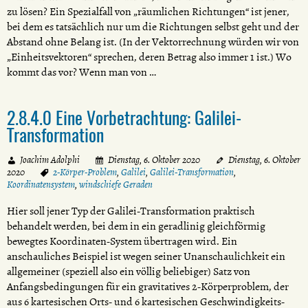
zu lösen? Ein Spezialfall von „räumlichen Richtungen“ ist jener,
bei dem es tatsächlich nur um die Richtungen selbst geht und der
Abstand ohne Belang ist. (In der Vektorrechnung würden wir von
„Einheitsvektoren“ sprechen, deren Betrag also immer 1 ist.) Wo
kommt das vor? Wenn man von …
2.8.4.0 Eine Vorbetrachtung: Galilei-
Transformation
Joachim Adolphi
Dienstag, 6. Oktober 2020
Dienstag, 6. Oktober
2020
2-Körper-Problem
,
Galilei
,
Galilei-Transformation
,
Koordinatensystem
,
windschiefe Geraden
Hier soll jener Typ der Galilei-Transformation praktisch
behandelt werden, bei dem in ein geradlinig gleichförmig
bewegtes Koordinaten-System übertragen wird. Ein
anschauliches Beispiel ist wegen seiner Unanschaulichkeit ein
allgemeiner (speziell also ein völlig beliebiger) Satz von
Anfangsbedingungen für ein gravitatives 2-Körperproblem, der
aus 6 kartesischen Orts- und 6 kartesischen Geschwindigkeits-