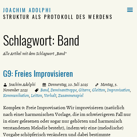

JOACHIM ADOLPHI
STRUKTUR ALS PROTOKOLL DES WERDENS
Schlagwort:
Band
Alle Artikel mit dem Schlagwort „Band“
G9: Freies Improvisieren
Joachim Adolphi
Donnerstag, 10. Juli 2025
Montag, 3.
November 2025
Band
,
Dominanttreppe
,
Gitarre
,
Gleitton
,
Improvisation
,
Kommunikation
,
Leitton
,
Vorhalt
,
Zusammenspiel
Komplex 9: Freie Improvisation Wir improvisieren (natürlich
nach einer harmonischen Vorlage, die im schwierigeren Fall nur
in einer gelesenen oder sogar nur gehörten und harmonisch
verstandenen Melodie besteht), indem wir eine (melodische)
Vorgabe schöpferisch verändern und dabei bestimmte