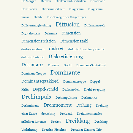
De Morgan
Denken
Denken und Gedanken
Desafinado
Destillation
Determiniertheit
Diagramm
Diagramm
linear
Dichte
Die Geologie des Erzgebirges
Diffusion
Differentialgleichung
Diffusionsprofil
Dimension
Digitalsystem
Dilemma
Dimensionsrelation
Dimensionszahl
diskret
disdodekaedrisch
diskrete Erwartungsbäume
Diskretisierung
diskrete Systeme
Dissonanz
Division
Docht
Dominant-Septakkord
Dominante
Dominant-Treppe
Dominantseptakkord
Dominanttreppe
Doppel-
Doppel-Pendel
Helix
Drahtmodell
Drehbewegung
Drehimpuls
Drehimpulssatz
Drehmatrix
Drehmoment
Drehung
Drehmiment
Drehung
einer Kurve
dreiachsig
Dreiband
Dreidimensionaler
Dreiklang
zellulärer Automat
Dreieck
Dreiklang-
Umkehrung
Dresden-Pieschen
Dresdner Klezmer-Trio