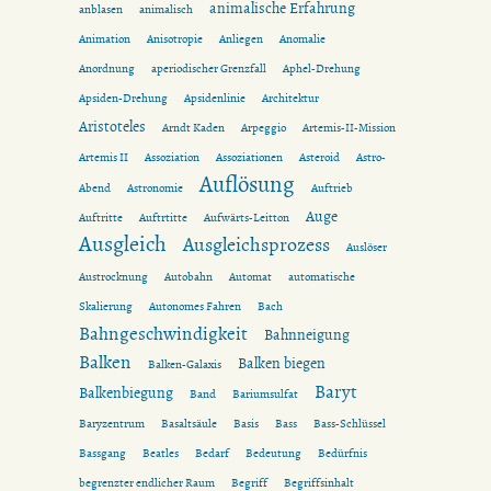
animalische Erfahrung
anblasen
animalisch
Animation
Anisotropie
Anliegen
Anomalie
Anordnung
aperiodischer Grenzfall
Aphel-Drehung
Apsiden-Drehung
Apsidenlinie
Architektur
Aristoteles
Arndt Kaden
Arpeggio
Artemis-II-Mission
Artemis II
Assoziation
Assoziationen
Asteroid
Astro-
Auflösung
Abend
Astronomie
Auftrieb
Auge
Auftritte
Auftrtitte
Aufwärts-Leitton
Ausgleich
Ausgleichsprozess
Auslöser
Austrocknung
Autobahn
Automat
automatische
Skalierung
Autonomes Fahren
Bach
Bahngeschwindigkeit
Bahnneigung
Balken
Balken biegen
Balken-Galaxis
Baryt
Balkenbiegung
Band
Bariumsulfat
Baryzentrum
Basaltsäule
Basis
Bass
Bass-Schlüssel
Bassgang
Beatles
Bedarf
Bedeutung
Bedürfnis
begrenzter endlicher Raum
Begriff
Begriffsinhalt