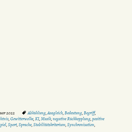
ruar 2022
Abkühlung
,
Ausgleich
,
Bedeutung
,
Begriff
,
htnis
,
Gewitterwolke
,
KI
,
Musik
,
negative Rückkopplung
,
positive
piel
,
Sport
,
Sprache
,
Stabilitätskriterium
,
Synchronisation
,