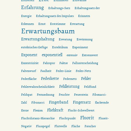
Erdbeben
Erdinneres
Erdwärme
Erfahrung
Erhaltungs-Satz
Erhaltungssatz der
Energie
Erhaltungssatz des Impulses
Erinnern
Erkennen
Ernst
Erststimme
Erwartung
Erwartungsbaum
Erwartungshaltung
Erwatung
Erwärmung
eutekrisches Gefüge
Eutektikum
Experiment
Exponent
exponentiell
extensiv
Extremwert
Exzentrizität
Fahrspur
Faktor
Fallunterscheidung
Faltenwurf
Faulheit
Feder-Linie
Feder-Netz
Federkette
Fehler
Federfläche
Federnetz
Fehlleistung
Fehlerwahrscheinlichkeit
Feldfund
Feldspat
Fernordnung
Feuchte
Feuerstein
Fibonacci-
Fingerband
Fingersatz
Zahl
Fibunacci
flackernde
Fliehkraft
Kerze
Flexion
Flucht-Schwellwert
Fluorit
Fluchtdistanz-Hierarchie
Fluchtpunkt
Fluorit-
Negativ
Flusspegel
Flutwelle
Fläche
Forscher