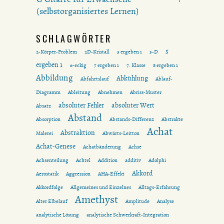
(selbstorganisiertes Lernen)
SCHLAGWÖRTER
5
2-Körper-Problem
2D-Kristall
3 ergeben 1
3-D
ergeben 1
6-eckig
7 ergeben 1
7. Klasse
8 ergeben 1
Abbildung
Abkühlung
Abfahrtslauf
Ablauf-
Diagramm
Ableitung
Abnehmen
Abriss-Muster
absoluter Fehler
absoluter Wert
Absatz
Abstand
Absorption
Abstands-Differenz
Abstrakte
Achat
Abstraktion
Malerei
Abwärts-Leitton
Achat-Genese
Achatbänderung
Achse
Achsenteilung
Achtel
Addition
additiv
Adolphi
Akkord
Aerostatik
Aggression
AHA-Effekt
Akkordfolge
Allgemeines und Einzelnes
Alltags-Erfahrung
Amethyst
Alter Elbelauf
Amplitude
Analyse
analytische Lösung
analytische Schwerkraft-Integration