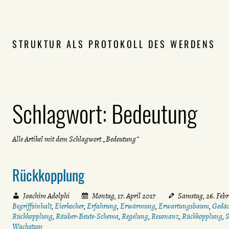
STRUKTUR ALS PROTOKOLL DES WERDENS
Schlagwort:
Bedeutung
Alle Artikel mit dem Schlagwort „Bedeutung“
Rückkopplung
Joachim Adolphi
Montag, 17. April 2017
Samstag, 26. Feb
Begriffsinhalt
,
Eierkocher
,
Erfahrung
,
Erwärmung
,
Erwartungsbaum
,
Gedäc
Rückkopplung
,
Räuber-Beute-Schema
,
Regelung
,
Resonanz
,
Rückkopplung
,
S
Wachstum