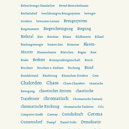
Beleuchtungs-Mondachse
Bernd Hentschelmann
Berthelsdorf
beschleunigtes Bezugssystem
bewegte
Bezugssystem
Struktur
bewusstes Lernen
Biegeschwingung
Biegung
Biegemoment
Bielatal
Bier
Bierdose
Bilanz
Bildhauerei
Billard
Blasen-
Bindungsenergie
binäres Gen
Biomasse
Muster
Blasenschnüre
Blättchen
Bogen
Boot
Brekzie
Brahe
Brennpunkteigenschaft
Bruch
Bund
Bruckner
Bruckner 9. Sinfonie
Buchung
Bundabstand
Bänderung
Bäumchen-Struktur
Cent
Chalcedon
Chaos
Chaos-Charakter
chaotische
chaotisches System
chaotische
Bewegung
chromatisch
Trajektorie
Chromatische Fantasie
chromatische Rückung
chromatische Tonleiter
CO2
Corona
Corioliskraft
Computer-Grafik
Conway
Cunnersdorf
Demokratie
Dampf
Daniel Stöhr