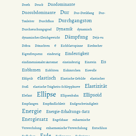
Duodominante
Droth
Druck
Dur
Duosubdominante
Dur-Dreiklang
Dur-
Durchgangston
Tonleiter
Durchfluss
Dynamik
Durchseuchungsgrad
dynamisch
Dämpfung
dynamisches Gleichgewicht
Déjà-vu
e
Döbra
Dönschten
Eichblattspinne
Eierkocher
Eindeutigkeit
Eigenfrequenz
eindeutig
Eis
eindimensionaler Automat
eineindeutig
Einstein
Eisblumen
Eisblüten
Eishäutchen
Eiswolle
elastisch
Ekliptik
Elastische Gebilde
elastischer
Elastizität
Stoß
elastische Trägheits-Schleppkurve
Ellipse
Ellipsoid
Elefant
Ellipsenbahn
Empfangen
Empfindlichkeit
Endgeschwindigkeit
Energie
Energie-Erhaltungs-Satz
Energiesatz
Engelshaar
enharmische
Verwechslung
enharmonische Verwechslung
Entschluss
Erde