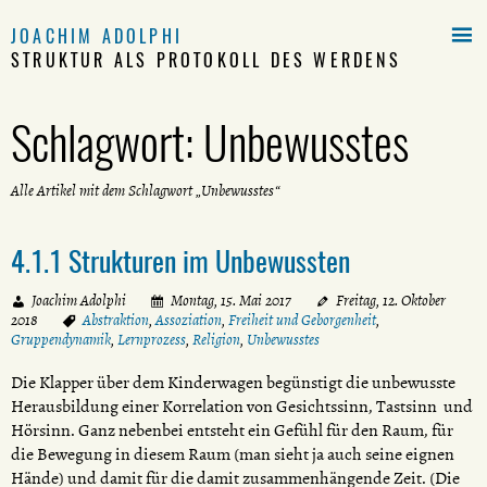

JOACHIM ADOLPHI
STRUKTUR ALS PROTOKOLL DES WERDENS
Schlagwort:
Unbewusstes
Alle Artikel mit dem Schlagwort „Unbewusstes“
4.1.1 Strukturen im Unbewussten
Joachim Adolphi
Montag, 15. Mai 2017
Freitag, 12. Oktober
2018
Abstraktion
,
Assoziation
,
Freiheit und Geborgenheit
,
Gruppendynamik
,
Lernprozess
,
Religion
,
Unbewusstes
Die Klapper über dem Kinderwagen begünstigt die unbewusste
Herausbildung einer Korrelation von Gesichtssinn, Tastsinn und
Hörsinn. Ganz nebenbei entsteht ein Gefühl für den Raum, für
die Bewegung in diesem Raum (man sieht ja auch seine eignen
Hände) und damit für die damit zusammenhängende Zeit. (Die