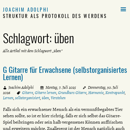

JOACHIM ADOLPHI
STRUKTUR ALS PROTOKOLL DES WERDENS
Schlagwort:
üben
Alle Artikel mit dem Schlagwort „üben“
G Gitarre für Erwachsene (selbstorganisiertes
Lernen)
Joachim Adolphi
Montag, 7. Juli 2025
Donnerstag, 30. Juli
2026
Gitarre
,
Gitarre lernen
,
Grundkurs Gitarre
,
Harmonie
,
Kontrapunkt
,
Lernen
,
selbstorganisiert
,
üben
,
Verstehen
Falls sich ein erwachsener Mensch als ein vernunftbegabtes Tier
sehen sollte, so ist er hier richtig, falls er sich selbst das Gitarre-
Spiel beibringen oder sein halb vergessenes Können auffrischen
und erweitern möchte. Zuallererst ist der Mensch natürlich auch