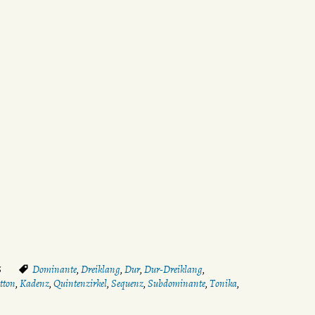
6
Dominante
,
Dreiklang
,
Dur
,
Dur-Dreiklang
,
tton
,
Kadenz
,
Quintenzirkel
,
Sequenz
,
Subdominante
,
Tonika
,