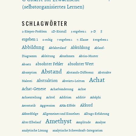
(selbstorganisiertes Lernen)
SCHLAGWÖRTER
5
2-Körper-Problem
2D-Kristall
3 ergeben 1
3-D
ergeben 1
6-eckig
7 ergeben 1
7. Klasse
8 ergeben 1
Abbildung
Abkühlung
Abfahrtslauf
Ablauf-
Diagramm
Ableitung
Abnehmen
Abriss-Muster
absoluter Fehler
absoluter Wert
Absatz
Abstand
Absorption
Abstands-Differenz
Abstrakte
Achat
Abstraktion
Malerei
Abwärts-Leitton
Achat-Genese
Achatbänderung
Achse
Achsenteilung
Achtel
Addition
additiv
Adolphi
Akkord
Aerostatik
Aggression
AHA-Effekt
Akkordfolge
Allgemeines und Einzelnes
Alltags-Erfahrung
Amethyst
Alter Elbelauf
Amplitude
Analyse
analytische Lösung
analytische Schwerkraft-Integration