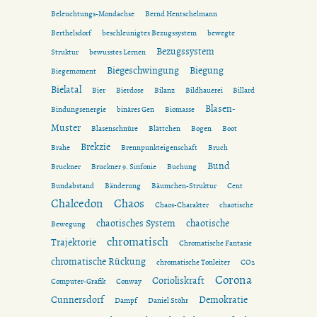
Beleuchtungs-Mondachse
Bernd Hentschelmann
Berthelsdorf
beschleunigtes Bezugssystem
bewegte
Bezugssystem
Struktur
bewusstes Lernen
Biegeschwingung
Biegung
Biegemoment
Bielatal
Bier
Bierdose
Bilanz
Bildhauerei
Billard
Blasen-
Bindungsenergie
binäres Gen
Biomasse
Muster
Blasenschnüre
Blättchen
Bogen
Boot
Brekzie
Brahe
Brennpunkteigenschaft
Bruch
Bund
Bruckner
Bruckner 9. Sinfonie
Buchung
Bundabstand
Bänderung
Bäumchen-Struktur
Cent
Chalcedon
Chaos
Chaos-Charakter
chaotische
chaotisches System
chaotische
Bewegung
chromatisch
Trajektorie
Chromatische Fantasie
chromatische Rückung
chromatische Tonleiter
CO2
Corona
Corioliskraft
Computer-Grafik
Conway
Cunnersdorf
Demokratie
Dampf
Daniel Stöhr