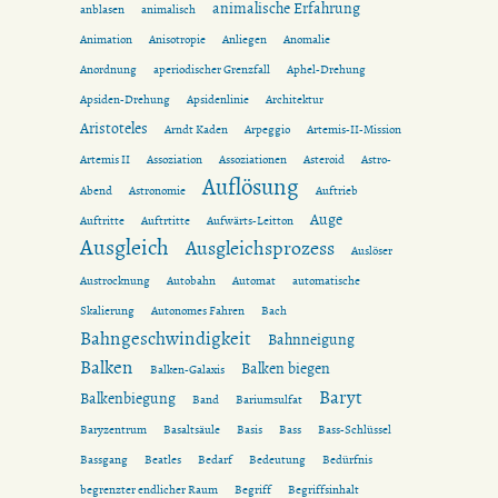
animalische Erfahrung
anblasen
animalisch
Animation
Anisotropie
Anliegen
Anomalie
Anordnung
aperiodischer Grenzfall
Aphel-Drehung
Apsiden-Drehung
Apsidenlinie
Architektur
Aristoteles
Arndt Kaden
Arpeggio
Artemis-II-Mission
Artemis II
Assoziation
Assoziationen
Asteroid
Astro-
Auflösung
Abend
Astronomie
Auftrieb
Auge
Auftritte
Auftrtitte
Aufwärts-Leitton
Ausgleich
Ausgleichsprozess
Auslöser
Austrocknung
Autobahn
Automat
automatische
Skalierung
Autonomes Fahren
Bach
Bahngeschwindigkeit
Bahnneigung
Balken
Balken biegen
Balken-Galaxis
Baryt
Balkenbiegung
Band
Bariumsulfat
Baryzentrum
Basaltsäule
Basis
Bass
Bass-Schlüssel
Bassgang
Beatles
Bedarf
Bedeutung
Bedürfnis
begrenzter endlicher Raum
Begriff
Begriffsinhalt