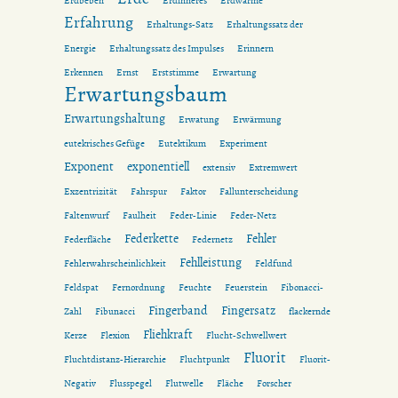
Erdbeben
Erdinneres
Erdwärme
Erfahrung
Erhaltungs-Satz
Erhaltungssatz der
Energie
Erhaltungssatz des Impulses
Erinnern
Erkennen
Ernst
Erststimme
Erwartung
Erwartungsbaum
Erwartungshaltung
Erwatung
Erwärmung
eutekrisches Gefüge
Eutektikum
Experiment
Exponent
exponentiell
extensiv
Extremwert
Exzentrizität
Fahrspur
Faktor
Fallunterscheidung
Faltenwurf
Faulheit
Feder-Linie
Feder-Netz
Federkette
Fehler
Federfläche
Federnetz
Fehlleistung
Fehlerwahrscheinlichkeit
Feldfund
Feldspat
Fernordnung
Feuchte
Feuerstein
Fibonacci-
Fingerband
Fingersatz
Zahl
Fibunacci
flackernde
Fliehkraft
Kerze
Flexion
Flucht-Schwellwert
Fluorit
Fluchtdistanz-Hierarchie
Fluchtpunkt
Fluorit-
Negativ
Flusspegel
Flutwelle
Fläche
Forscher