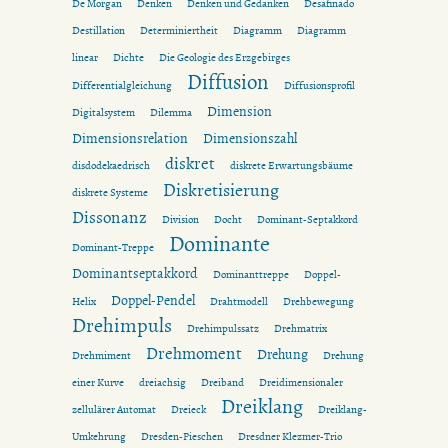
De Morgan
Denken
Denken und Gedanken
Desafinado
Destillation
Determiniertheit
Diagramm
Diagramm
linear
Dichte
Die Geologie des Erzgebirges
Diffusion
Differentialgleichung
Diffusionsprofil
Dimension
Digitalsystem
Dilemma
Dimensionsrelation
Dimensionszahl
diskret
disdodekaedrisch
diskrete Erwartungsbäume
Diskretisierung
diskrete Systeme
Dissonanz
Division
Docht
Dominant-Septakkord
Dominante
Dominant-Treppe
Dominantseptakkord
Dominanttreppe
Doppel-
Doppel-Pendel
Helix
Drahtmodell
Drehbewegung
Drehimpuls
Drehimpulssatz
Drehmatrix
Drehmoment
Drehung
Drehmiment
Drehung
einer Kurve
dreiachsig
Dreiband
Dreidimensionaler
Dreiklang
zellulärer Automat
Dreieck
Dreiklang-
Umkehrung
Dresden-Pieschen
Dresdner Klezmer-Trio