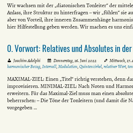
Wir wachsen mit der „diatonischen Tonleiter“ der mittel
Anlass, ihre Struktur zu hinterfragen – wir „fühlen“ sie 
aber von Vorteil, ihre inneren Zusammenhänge harmonisc
hier Hilfestellung geben werden. Wir machen es uns ein
0. Vorwort: Relatives und Absolutes in de
Joachim Adolphi
Donnerstag, 16. Juni 2022
Mittwoch, 17.
harmonischer Bezug
,
Intervall
,
Modulation
,
Quintenzirkel
,
relativer Wert
,
ton
MAXIMAL-ZIEL: Einen „Titel“ richtig verstehen, denn da
improvisieren. MINIMAL-ZIEL: Nach Noten und Harmonie
erweitern. Für das Maximal-Ziel muss man einen absoluten
beherrschen: – Die Töne der Tonleitern (und damit die 
vorgegeben …