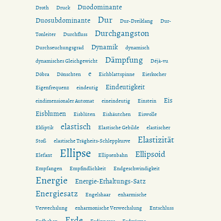
Duodominante
Droth
Druck
Dur
Duosubdominante
Dur-Dreiklang
Dur-
Durchgangston
Tonleiter
Durchfluss
Dynamik
Durchseuchungsgrad
dynamisch
Dämpfung
dynamisches Gleichgewicht
Déjà-vu
e
Döbra
Dönschten
Eichblattspinne
Eierkocher
Eindeutigkeit
Eigenfrequenz
eindeutig
Eis
eindimensionaler Automat
eineindeutig
Einstein
Eisblumen
Eisblüten
Eishäutchen
Eiswolle
elastisch
Ekliptik
Elastische Gebilde
elastischer
Elastizität
Stoß
elastische Trägheits-Schleppkurve
Ellipse
Ellipsoid
Elefant
Ellipsenbahn
Empfangen
Empfindlichkeit
Endgeschwindigkeit
Energie
Energie-Erhaltungs-Satz
Energiesatz
Engelshaar
enharmische
Verwechslung
enharmonische Verwechslung
Entschluss
Erde