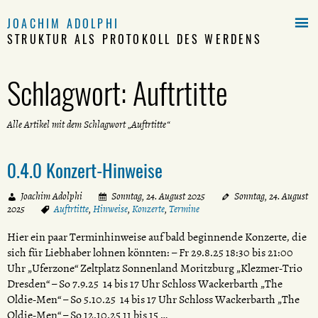

JOACHIM ADOLPHI
STRUKTUR ALS PROTOKOLL DES WERDENS
Schlagwort:
Auftrtitte
Alle Artikel mit dem Schlagwort „Auftrtitte“
0.4.0 Konzert-Hinweise
Joachim Adolphi
Sonntag, 24. August 2025
Sonntag, 24. August
2025
Auftrtitte
,
Hinweise
,
Konzerte
,
Termine
Hier ein paar Terminhinweise auf bald beginnende Konzerte, die
sich für Liebhaber lohnen könnten: – Fr 29.8.25 18:30 bis 21:00
Uhr „Uferzone“ Zeltplatz Sonnenland Moritzburg „Klezmer-Trio
Dresden“ – So 7.9.25 14 bis 17 Uhr Schloss Wackerbarth „The
Oldie-Men“ – So 5.10.25 14 bis 17 Uhr Schloss Wackerbarth „The
Oldie-Men“ – So 12.10.25 11 bis 15 …