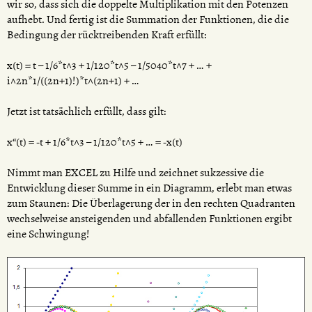
wir so, dass sich die doppelte Multiplikation mit den Potenzen
aufhebt. Und fertig ist die Summation der Funktionen, die die
Bedingung der rücktreibenden Kraft erfüllt:
x(t) = t – 1/6*t^3 + 1/120*t^5 – 1/5040*t^7 + … +
i^2n*1/((2n+1)!)*t^(2n+1) + …
Jetzt ist tatsächlich erfüllt, dass gilt:
x“(t) = -t + 1/6*t^3 – 1/120*t^5 + … = -x(t)
Nimmt man EXCEL zu Hilfe und zeichnet sukzessive die
Entwicklung dieser Summe in ein Diagramm, erlebt man etwas
zum Staunen: Die Überlagerung der in den rechten Quadranten
wechselweise ansteigenden und abfallenden Funktionen ergibt
eine Schwingung!