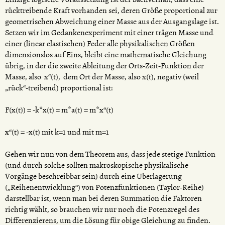
rücktreibende Kraft vorhanden sei, deren Größe proportional zur
geometrischen Abweichung einer Masse aus der Ausgangslage ist.
Setzen wir im Gedankenexperiment mit einer trägen Masse und
einer (linear elastischen) Feder alle physikalischen Größen
dimensionslos auf Eins, bleibt eine mathematische Gleichung
übrig, in der die zweite Ableitung der Orts-Zeit-Funktion der
Masse, also x“(t), dem Ort der Masse, also x(t), negativ (weil
„rück“-treibend) proportional ist:
F(x(t)) = -k*x(t) = m*a(t) = m*x“(t)
x“(t) = -x(t) mit k=1 und mit m=1
Gehen wir nun von dem Theorem aus, dass jede stetige Funktion
(und durch solche sollten makroskopische physikalische
Vorgänge beschreibbar sein) durch eine Überlagerung
(„Reihenentwicklung“) von Potenzfunktionen (Taylor-Reihe)
darstellbar ist, wenn man bei deren Summation die Faktoren
richtig wählt, so brauchen wir nur noch die Potenzregel des
Differenzierens, um die Lösung für obige Gleichung zu finden.