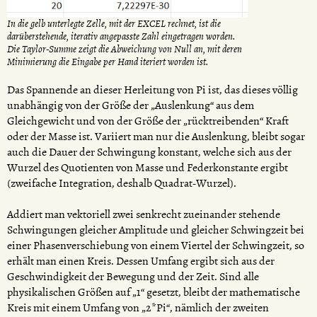
In die gelb unterlegte Zelle, mit der EXCEL rechnet, ist die
darüberstehende, iterativ angepasste Zahl eingetragen worden.
Die Taylor-Summe zeigt die Abweichung von Null an, mit deren
Minimierung die Eingabe per Hand iteriert worden ist.
Das Spannende an dieser Herleitung von Pi ist, das dieses völlig
unabhängig von der Größe der „Auslenkung“ aus dem
Gleichgewicht und von der Größe der „rücktreibenden“ Kraft
oder der Masse ist. Variiert man nur die Auslenkung, bleibt sogar
auch die Dauer der Schwingung konstant, welche sich aus der
Wurzel des Quotienten von Masse und Federkonstante ergibt
(zweifache Integration, deshalb Quadrat-Wurzel).
Addiert man vektoriell zwei senkrecht zueinander stehende
Schwingungen gleicher Amplitude und gleicher Schwingzeit bei
einer Phasenverschiebung von einem Viertel der Schwingzeit, so
erhält man einen Kreis. Dessen Umfang ergibt sich aus der
Geschwindigkeit der Bewegung und der Zeit. Sind alle
physikalischen Größen auf „1“ gesetzt, bleibt der mathematische
Kreis mit einem Umfang von „2*Pi“, nämlich der zweiten