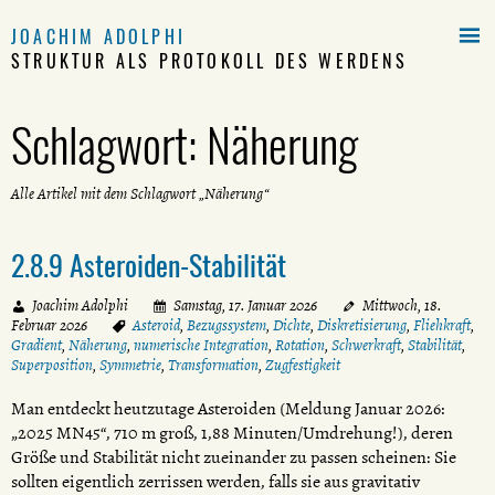

JOACHIM ADOLPHI
STRUKTUR ALS PROTOKOLL DES WERDENS
Schlagwort:
Näherung
Alle Artikel mit dem Schlagwort „Näherung“
2.8.9 Asteroiden-Stabilität
Joachim Adolphi
Samstag, 17. Januar 2026
Mittwoch, 18.
Februar 2026
Asteroid
,
Bezugssystem
,
Dichte
,
Diskretisierung
,
Fliehkraft
,
Gradient
,
Näherung
,
numerische Integration
,
Rotation
,
Schwerkraft
,
Stabilität
,
Superposition
,
Symmetrie
,
Transformation
,
Zugfestigkeit
Man entdeckt heutzutage Asteroiden (Meldung Januar 2026:
„2025 MN45“, 710 m groß, 1,88 Minuten/Umdrehung!), deren
Größe und Stabilität nicht zueinander zu passen scheinen: Sie
sollten eigentlich zerrissen werden, falls sie aus gravitativ