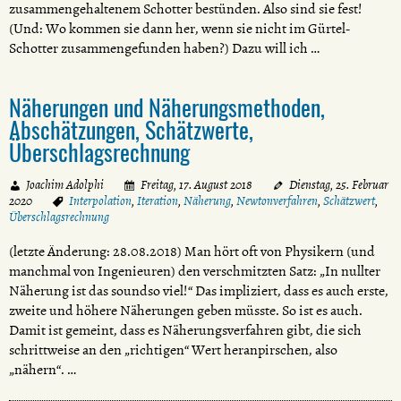
zusammengehaltenem Schotter bestünden. Also sind sie fest!
(Und: Wo kommen sie dann her, wenn sie nicht im Gürtel-
Schotter zusammengefunden haben?) Dazu will ich …
Näherungen und Näherungsmethoden,
Abschätzungen, Schätzwerte,
Überschlagsrechnung
Joachim Adolphi
Freitag, 17. August 2018
Dienstag, 25. Februar
2020
Interpolation
,
Iteration
,
Näherung
,
Newtonverfahren
,
Schätzwert
,
Überschlagsrechnung
(letzte Änderung: 28.08.2018) Man hört oft von Physikern (und
manchmal von Ingenieuren) den verschmitzten Satz: „In nullter
Näherung ist das soundso viel!“ Das impliziert, dass es auch erste,
zweite und höhere Näherungen geben müsste. So ist es auch.
Damit ist gemeint, dass es Näherungsverfahren gibt, die sich
schrittweise an den „richtigen“ Wert heranpirschen, also
„nähern“. …