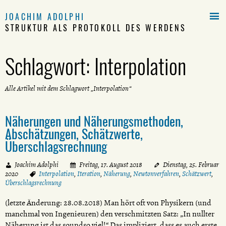

JOACHIM ADOLPHI
STRUKTUR ALS PROTOKOLL DES WERDENS
Schlagwort:
Interpolation
Alle Artikel mit dem Schlagwort „Interpolation“
Näherungen und Näherungsmethoden,
Abschätzungen, Schätzwerte,
Überschlagsrechnung
Joachim Adolphi
Freitag, 17. August 2018
Dienstag, 25. Februar
2020
Interpolation
,
Iteration
,
Näherung
,
Newtonverfahren
,
Schätzwert
,
Überschlagsrechnung
(letzte Änderung: 28.08.2018) Man hört oft von Physikern (und
manchmal von Ingenieuren) den verschmitzten Satz: „In nullter
Näherung ist das soundso viel!“ Das impliziert, dass es auch erste,