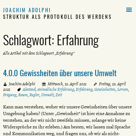

JOACHIM ADOLPHI
STRUKTUR ALS PROTOKOLL DES WERDENS
Schlagwort:
Erfahrung
Alle Artikel mit dem Schlagwort „Erfahrung“
4.0.0 Gewissheiten über unsere Umwelt
Joachim Adolphi
Mittwoch, 21. April 2021
Freitag, 23. April
2021
Abstand
,
animalische Erfahrung
,
Erfahrung
,
Gewissheiten
,
Lernen
,
Prägung
,
Raum
,
Regler
,
Umwelt
,
Zeit
Kann man verstehen, woher wir unsere Gewissheiten über unsere
Umgebung haben? (Unter „Gewissheit“ ist hier eine Annahme zu
verstehen, an der wir nicht zweifeln müssen, solange wir keine
Widersprüche zu ihr erleben.) Am besten, wir lassen mal Sprache
und Kommunikation weg, und fragen uns, ob wir als nicht-