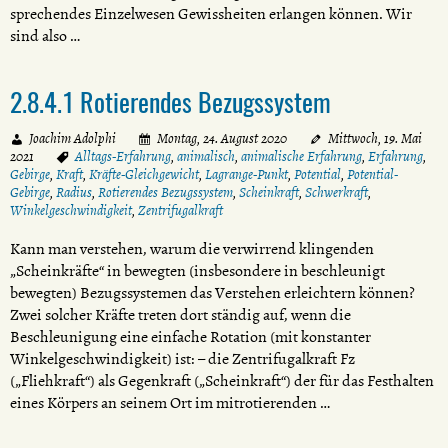
sprechendes Einzelwesen Gewissheiten erlangen können. Wir
sind also …
2.8.4.1 Rotierendes Bezugssystem
Joachim Adolphi
Montag, 24. August 2020
Mittwoch, 19. Mai
2021
Alltags-Erfahrung
,
animalisch
,
animalische Erfahrung
,
Erfahrung
,
Gebirge
,
Kraft
,
Kräfte-Gleichgewicht
,
Lagrange-Punkt
,
Potential
,
Potential-
Gebirge
,
Radius
,
Rotierendes Bezugssystem
,
Scheinkraft
,
Schwerkraft
,
Winkelgeschwindigkeit
,
Zentrifugalkraft
Kann man verstehen, warum die verwirrend klingenden
„Scheinkräfte“ in bewegten (insbesondere in beschleunigt
bewegten) Bezugssystemen das Verstehen erleichtern können?
Zwei solcher Kräfte treten dort ständig auf, wenn die
Beschleunigung eine einfache Rotation (mit konstanter
Winkelgeschwindigkeit) ist: – die Zentrifugalkraft Fz
(„Fliehkraft“) als Gegenkraft („Scheinkraft“) der für das Festhalten
eines Körpers an seinem Ort im mitrotierenden …