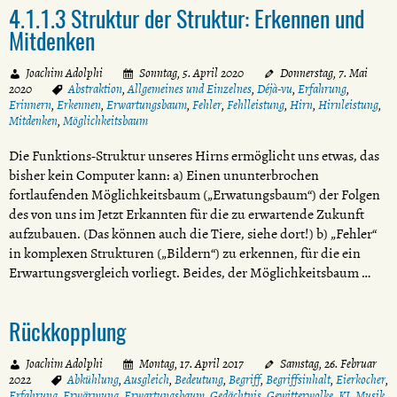
4.1.1.3 Struktur der Struktur: Erkennen und
Mitdenken
Joachim Adolphi
Sonntag, 5. April 2020
Donnerstag, 7. Mai
2020
Abstraktion
,
Allgemeines und Einzelnes
,
Déjà-vu
,
Erfahrung
,
Erinnern
,
Erkennen
,
Erwartungsbaum
,
Fehler
,
Fehlleistung
,
Hirn
,
Hirnleistung
,
Mitdenken
,
Möglichkeitsbaum
Die Funktions-Struktur unseres Hirns ermöglicht uns etwas, das
bisher kein Computer kann: a) Einen ununterbrochen
fortlaufenden Möglichkeitsbaum („Erwatungsbaum“) der Folgen
des von uns im Jetzt Erkannten für die zu erwartende Zukunft
aufzubauen. (Das können auch die Tiere, siehe dort!) b) „Fehler“
in komplexen Strukturen („Bildern“) zu erkennen, für die ein
Erwartungsvergleich vorliegt. Beides, der Möglichkeitsbaum …
Rückkopplung
Joachim Adolphi
Montag, 17. April 2017
Samstag, 26. Februar
2022
Abkühlung
,
Ausgleich
,
Bedeutung
,
Begriff
,
Begriffsinhalt
,
Eierkocher
,
Erfahrung
,
Erwärmung
,
Erwartungsbaum
,
Gedächtnis
,
Gewitterwolke
,
KI
,
Musik
,