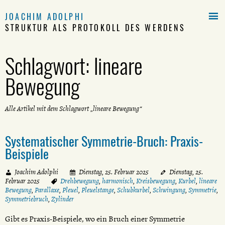

JOACHIM ADOLPHI
STRUKTUR ALS PROTOKOLL DES WERDENS
Schlagwort:
lineare
Bewegung
Alle Artikel mit dem Schlagwort „lineare Bewegung“
Systematischer Symmetrie-Bruch: Praxis-
Beispiele
Joachim Adolphi
Dienstag, 25. Februar 2025
Dienstag, 25.
Februar 2025
Drehbewegung
,
harmonisch
,
Kreisbewegung
,
Kurbel
,
lineare
Bewegung
,
Parallaxe
,
Pleuel
,
Pleuelstange
,
Schubkurbel
,
Schwingung
,
Symmetrie
,
Symmetriebruch
,
Zylinder
Gibt es Praxis-Beispiele, wo ein Bruch einer Symmetrie