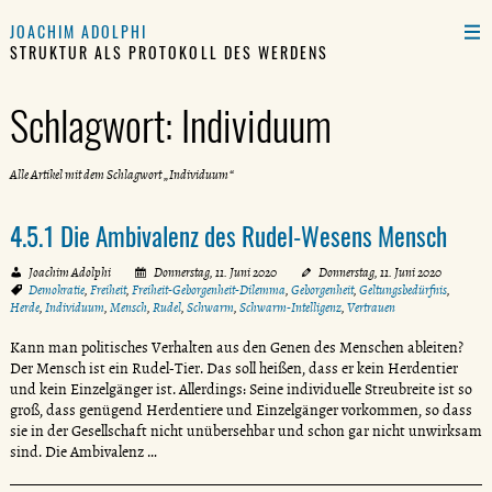
JOACHIM ADOLPHI
STRUKTUR ALS PROTOKOLL DES WERDENS
Schlagwort:
Individuum
Alle Artikel mit dem Schlagwort „Individuum“
4.5.1 Die Ambivalenz des Rudel-Wesens Mensch
Joachim Adolphi
Donnerstag, 11. Juni 2020
Donnerstag, 11. Juni 2020
Demokratie
,
Freiheit
,
Freiheit-Geborgenheit-Dilemma
,
Geborgenheit
,
Geltungsbedürfnis
,
Herde
,
Individuum
,
Mensch
,
Rudel
,
Schwarm
,
Schwarm-Intelligenz
,
Vertrauen
Kann man politisches Verhalten aus den Genen des Menschen ableiten?
Der Mensch ist ein Rudel-Tier. Das soll heißen, dass er kein Herdentier
und kein Einzelgänger ist. Allerdings: Seine individuelle Streubreite ist so
groß, dass genügend Herdentiere und Einzelgänger vorkommen, so dass
sie in der Gesellschaft nicht unübersehbar und schon gar nicht unwirksam
sind. Die Ambivalenz …