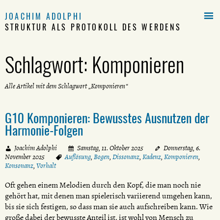

JOACHIM ADOLPHI
STRUKTUR ALS PROTOKOLL DES WERDENS
Schlagwort:
Komponieren
Alle Artikel mit dem Schlagwort „Komponieren“
G10 Komponieren: Bewusstes Ausnutzen der
Harmonie-Folgen
Joachim Adolphi
Samstag, 11. Oktober 2025
Donnerstag, 6.
November 2025
Auflösung
,
Bogen
,
Dissonanz
,
Kadenz
,
Komponieren
,
Konsonanz
,
Vorhalt
Oft gehen einem Melodien durch den Kopf, die man noch nie
gehört hat, mit denen man spielerisch variierend umgehen kann,
bis sie sich festigen, so dass man sie auch aufschreiben kann. Wie
große dabei der bewusste Anteil ist, ist wohl von Mensch zu