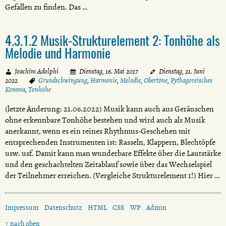
Gefallen zu finden. Das …
4.3.1.2 Musik-Strukturelement 2: Tonhöhe als
Melodie und Harmonie
Joachim Adolphi
Dienstag, 16. Mai 2017
Dienstag, 21. Juni
2022
Grundschwingung
,
Harmonie
,
Melodie
,
Obertöne
,
Pythagoreisches
Komma
,
Tonhöhe
(letzte Änderung: 21.06.2022) Musik kann auch aus Geräuschen
ohne erkennbare Tonhöhe bestehen und wird auch als Musik
anerkannt, wenn es ein reines Rhythmus-Geschehen mit
entsprechenden Instrumenten ist: Rasseln, Klappern, Blechtöpfe
usw. usf. Damit kann man wunderbare Effekte über die Lautstärke
und den geschachtelten Zeitablauf sowie über das Wechselspiel
der Teilnehmer erreichen. (Vergleiche Strukturelement 1!) Hier …
Impressum
Datenschutz
HTML
CSS
WP
Admin
↑ nach oben