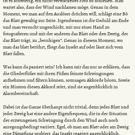
ist es schwierig, ein nicht verwackeltes Foto zu schießen. Man
wartet also, dass der Wind nachlassen möge. Genau in dem
Moment, wo man auf den Auslöser drücken will, schlägt eine Bö
das Blatt gewaltig zur Seite. Irgendwann ist die Geduld am Ende
und man versucht ungeschickt, mit nur einer Hand zu
fotografieren und mit der anderen das Blatt oder den Zweig, der
das Blatt trägt, zu „beruhigen“. Genau in diesem Moment, wo
man das blatt berührt, fliegt das Insekt auf oder lässt sich vom
Blatt fallen.
Was kann da passiert sein? Ich kann mir das nur so erklären, dass
die Gliederfüßer mit ihren Füßen feinste Schwingungen
aufnehmen und filtern können, sozusagen Akkorde hören. Sowie
ein Misston diesen Akkord stört, sind sie augenblicklich in
Alarmbereitschaft.
Dabei ist das Ganze überhaupt nicht trivial, denn jedes Blatt und
jeder Zweig hat eine andere Eigenfrequenz, die in der Situation
der erzwungenen Schwingung durch den Wind auch noch
anregungsbedingt variiert. Egel, ob man am Blatt oder am Zweig
eine Dämpfung probiert, das Insekt reagiert augenblicklich.