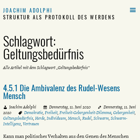

JOACHIM ADOLPHI
STRUKTUR ALS PROTOKOLL DES WERDENS
Schlagwort:
Geltungsbedürfnis
Alle Artikel mit dem Schlagwort „Geltungsbedürfnis“
4.5.1 Die Ambivalenz des Rudel-Wesens
Mensch
Joachim Adolphi
Donnerstag, 11. Juni 2020
Donnerstag, 11. Juni
2020
Demokratie
,
Freiheit
,
Freiheit-Geborgenheit-Dilemma
,
Geborgenheit
,
Geltungsbedürfnis
,
Herde
,
Individuum
,
Mensch
,
Rudel
,
Schwarm
,
Schwarm-
Intelligenz
,
Vertrauen
Kann man politisches Verhalten aus den Genen des Menschen