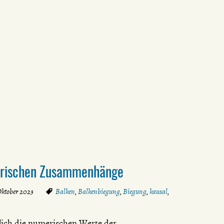
merischen Zusammenhänge
Oktober 2023
Balken
,
Balkenbiegung
,
Biegung
,
kausal
,
ich die numerischen Werte der