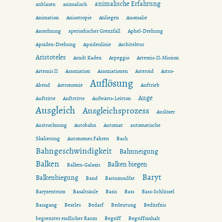
animalische Erfahrung
anblasen
animalisch
Animation
Anisotropie
Anliegen
Anomalie
Anordnung
aperiodischer Grenzfall
Aphel-Drehung
Apsiden-Drehung
Apsidenlinie
Architektur
Aristoteles
Arndt Kaden
Arpeggio
Artemis-II-Mission
Artemis II
Assoziation
Assoziationen
Asteroid
Astro-
Auflösung
Abend
Astronomie
Auftrieb
Auge
Auftritte
Auftrtitte
Aufwärts-Leitton
Ausgleich
Ausgleichsprozess
Auslöser
Austrocknung
Autobahn
Automat
automatische
Skalierung
Autonomes Fahren
Bach
Bahngeschwindigkeit
Bahnneigung
Balken
Balken biegen
Balken-Galaxis
Baryt
Balkenbiegung
Band
Bariumsulfat
Baryzentrum
Basaltsäule
Basis
Bass
Bass-Schlüssel
Bassgang
Beatles
Bedarf
Bedeutung
Bedürfnis
begrenzter endlicher Raum
Begriff
Begriffsinhalt