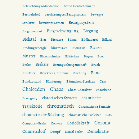
Beleuchtungs-Mondachse
Bernd Hentschelmann
Berthelsdorf
beschleunigtes Bezugssystem
bewegte
Bezugssystem
Struktur
bewusstes Lernen
Biegeschwingung
Biegung
Biegemoment
Bielatal
Bier
Bierdose
Bilanz
Bildhauerei
Billard
Blasen-
Bindungsenergie
binäres Gen
Biomasse
Muster
Blasenschnüre
Blättchen
Bogen
Boot
Brekzie
Brahe
Brennpunkteigenschaft
Bruch
Bund
Bruckner
Bruckner 9. Sinfonie
Buchung
Bundabstand
Bänderung
Bäumchen-Struktur
Cent
Chalcedon
Chaos
Chaos-Charakter
chaotische
chaotisches System
chaotische
Bewegung
chromatisch
Trajektorie
Chromatische Fantasie
chromatische Rückung
chromatische Tonleiter
CO2
Corona
Corioliskraft
Computer-Grafik
Conway
Cunnersdorf
Demokratie
Dampf
Daniel Stöhr