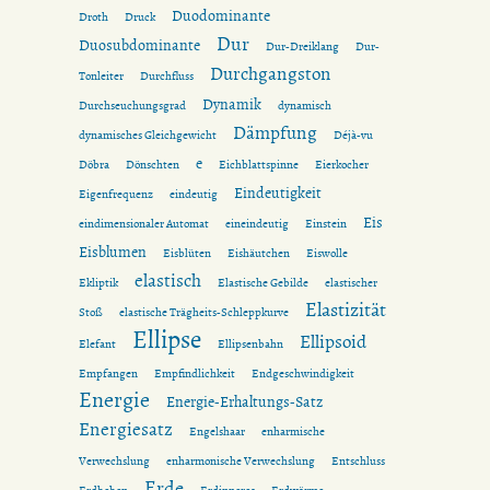
Duodominante
Droth
Druck
Dur
Duosubdominante
Dur-Dreiklang
Dur-
Durchgangston
Tonleiter
Durchfluss
Dynamik
Durchseuchungsgrad
dynamisch
Dämpfung
dynamisches Gleichgewicht
Déjà-vu
e
Döbra
Dönschten
Eichblattspinne
Eierkocher
Eindeutigkeit
Eigenfrequenz
eindeutig
Eis
eindimensionaler Automat
eineindeutig
Einstein
Eisblumen
Eisblüten
Eishäutchen
Eiswolle
elastisch
Ekliptik
Elastische Gebilde
elastischer
Elastizität
Stoß
elastische Trägheits-Schleppkurve
Ellipse
Ellipsoid
Elefant
Ellipsenbahn
Empfangen
Empfindlichkeit
Endgeschwindigkeit
Energie
Energie-Erhaltungs-Satz
Energiesatz
Engelshaar
enharmische
Verwechslung
enharmonische Verwechslung
Entschluss
Erde