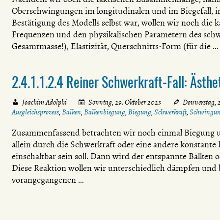
Oberschwingungen im longitudinalen und im Biegefall, i
Bestätigung des Modells selbst war, wollen wir noch di
Frequenzen und den physikalischen Parametern des schwi
Gesamtmasse!), Elastizität, Querschnitts-Form (für die …
2.4.1.1.2.4 Reiner Schwerkraft-Fall: Ästhe
Joachim Adolphi
Sonntag, 29. Oktober 2023
Donnerstag, 
Ausgleichsprozess
,
Balken
,
Balkenbiegung
,
Biegung
,
Schwerkraft
,
Schwingu
Zusammenfassend betrachten wir noch einmal Biegung und
allein durch die Schwerkraft oder eine andere konstante 
einschaltbar sein soll. Dann wird der entspannte Balken od
Diese Reaktion wollen wir unterschiedlich dämpfen und 
vorangegangenen …