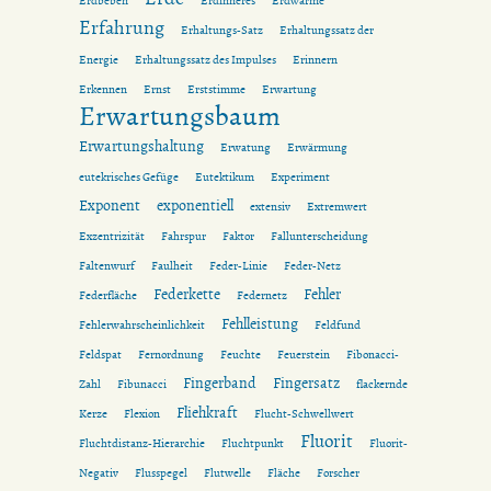
Erdbeben
Erdinneres
Erdwärme
Erfahrung
Erhaltungs-Satz
Erhaltungssatz der
Energie
Erhaltungssatz des Impulses
Erinnern
Erkennen
Ernst
Erststimme
Erwartung
Erwartungsbaum
Erwartungshaltung
Erwatung
Erwärmung
eutekrisches Gefüge
Eutektikum
Experiment
Exponent
exponentiell
extensiv
Extremwert
Exzentrizität
Fahrspur
Faktor
Fallunterscheidung
Faltenwurf
Faulheit
Feder-Linie
Feder-Netz
Federkette
Fehler
Federfläche
Federnetz
Fehlleistung
Fehlerwahrscheinlichkeit
Feldfund
Feldspat
Fernordnung
Feuchte
Feuerstein
Fibonacci-
Fingerband
Fingersatz
Zahl
Fibunacci
flackernde
Fliehkraft
Kerze
Flexion
Flucht-Schwellwert
Fluorit
Fluchtdistanz-Hierarchie
Fluchtpunkt
Fluorit-
Negativ
Flusspegel
Flutwelle
Fläche
Forscher