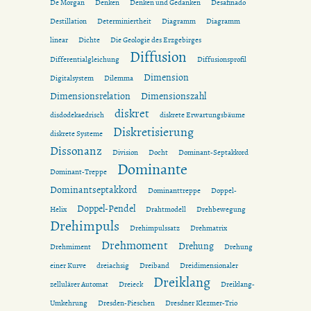
De Morgan
Denken
Denken und Gedanken
Desafinado
Destillation
Determiniertheit
Diagramm
Diagramm
linear
Dichte
Die Geologie des Erzgebirges
Diffusion
Differentialgleichung
Diffusionsprofil
Dimension
Digitalsystem
Dilemma
Dimensionsrelation
Dimensionszahl
diskret
disdodekaedrisch
diskrete Erwartungsbäume
Diskretisierung
diskrete Systeme
Dissonanz
Division
Docht
Dominant-Septakkord
Dominante
Dominant-Treppe
Dominantseptakkord
Dominanttreppe
Doppel-
Doppel-Pendel
Helix
Drahtmodell
Drehbewegung
Drehimpuls
Drehimpulssatz
Drehmatrix
Drehmoment
Drehung
Drehmiment
Drehung
einer Kurve
dreiachsig
Dreiband
Dreidimensionaler
Dreiklang
zellulärer Automat
Dreieck
Dreiklang-
Umkehrung
Dresden-Pieschen
Dresdner Klezmer-Trio