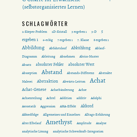
(selbstorganisiertes Lernen)
SCHLAGWÖRTER
5
2-Körper-Problem
2D-Kristall
3 ergeben 1
3-D
ergeben 1
6-eckig
7 ergeben 1
7. Klasse
8 ergeben 1
Abbildung
Abkühlung
Abfahrtslauf
Ablauf-
Diagramm
Ableitung
Abnehmen
Abriss-Muster
absoluter Fehler
absoluter Wert
Absatz
Abstand
Absorption
Abstands-Differenz
Abstrakte
Achat
Abstraktion
Malerei
Abwärts-Leitton
Achat-Genese
Achatbänderung
Achse
Achsenteilung
Achtel
Addition
additiv
Adolphi
Akkord
Aerostatik
Aggression
AHA-Effekt
Akkordfolge
Allgemeines und Einzelnes
Alltags-Erfahrung
Amethyst
Alter Elbelauf
Amplitude
Analyse
analytische Lösung
analytische Schwerkraft-Integration