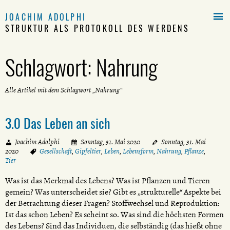

JOACHIM ADOLPHI
STRUKTUR ALS PROTOKOLL DES WERDENS
Schlagwort:
Nahrung
Alle Artikel mit dem Schlagwort „Nahrung“
3.0 Das Leben an sich
Joachim Adolphi
Sonntag, 31. Mai 2020
Sonntag, 31. Mai
2020
Gesellschaft
,
Gipfeltier
,
Leben
,
Lebensform
,
Nahrung
,
Pflanze
,
Tier
Was ist das Merkmal des Lebens? Was ist Pflanzen und Tieren
gemein? Was unterscheidet sie? Gibt es „strukturelle“ Aspekte bei
der Betrachtung dieser Fragen? Stoffwechsel und Reproduktion:
Ist das schon Leben? Es scheint so. Was sind die höchsten Formen
des Lebens? Sind das Individuen, die selbständig (das hießt ohne