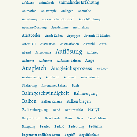
animalische Erfahrung
anblasen
animalisch
Animation
Anisotropie
Anliegen
Anomalie
Anordnung
aperiodischer Grenzfall
Aphel-Drehung
Apsiden-Drehung
Apsidenlinie
Architektur
Aristoteles
Arndt Kaden
Arpeggio
Artemis-II-Mission
Artemis II
Assoziation
Assoziationen
Asteroid
Astro-
Auflösung
Abend
Astronomie
Auftrieb
Auge
Auftritte
Auftrtitte
Aufwärts-Leitton
Ausgleich
Ausgleichsprozess
Auslöser
Austrocknung
Autobahn
Automat
automatische
Skalierung
Autonomes Fahren
Bach
Bahngeschwindigkeit
Bahnneigung
Balken
Balken biegen
Balken-Galaxis
Baryt
Balkenbiegung
Band
Bariumsulfat
Baryzentrum
Basaltsäule
Basis
Bass
Bass-Schlüssel
Bassgang
Beatles
Bedarf
Bedeutung
Bedürfnis
begrenzter endlicher Raum
Begriff
Begriffsinhalt