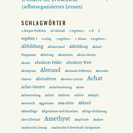
(selbstorganisiertes Lernen)
SCHLAGWÖRTER
5
2-Körper-Problem
2D-Kristall
3 ergeben 1
3-D
ergeben 1
6-eckig
7 ergeben 1
7. Klasse
8 ergeben 1
Abbildung
Abkühlung
Abfahrtslauf
Ablauf-
Diagramm
Ableitung
Abnehmen
Abriss-Muster
absoluter Fehler
absoluter Wert
Absatz
Abstand
Absorption
Abstands-Differenz
Abstrakte
Achat
Abstraktion
Malerei
Abwärts-Leitton
Achat-Genese
Achatbänderung
Achse
Achsenteilung
Achtel
Addition
additiv
Adolphi
Akkord
Aerostatik
Aggression
AHA-Effekt
Akkordfolge
Allgemeines und Einzelnes
Alltags-Erfahrung
Amethyst
Alter Elbelauf
Amplitude
Analyse
analytische Lösung
analytische Schwerkraft-Integration