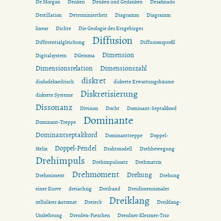
De Morgan
Denken
Denken und Gedanken
Desafinado
Destillation
Determiniertheit
Diagramm
Diagramm
linear
Dichte
Die Geologie des Erzgebirges
Diffusion
Differentialgleichung
Diffusionsprofil
Dimension
Digitalsystem
Dilemma
Dimensionsrelation
Dimensionszahl
diskret
disdodekaedrisch
diskrete Erwartungsbäume
Diskretisierung
diskrete Systeme
Dissonanz
Division
Docht
Dominant-Septakkord
Dominante
Dominant-Treppe
Dominantseptakkord
Dominanttreppe
Doppel-
Doppel-Pendel
Helix
Drahtmodell
Drehbewegung
Drehimpuls
Drehimpulssatz
Drehmatrix
Drehmoment
Drehung
Drehmiment
Drehung
einer Kurve
dreiachsig
Dreiband
Dreidimensionaler
Dreiklang
zellulärer Automat
Dreieck
Dreiklang-
Umkehrung
Dresden-Pieschen
Dresdner Klezmer-Trio