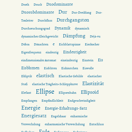
Duodominante
Droth
Druck
Dur
Duosubdominante
Dur-Dreiklang
Dur-
Durchgangston
Tonleiter
Durchfluss
Dynamik
Durchseuchungsgrad
dynamisch
Dämpfung
dynamisches Gleichgewicht
Déjà-vu
e
Döbra
Dönschten
Eichblattspinne
Eierkocher
Eindeutigkeit
Eigenfrequenz
eindeutig
Eis
eindimensionaler Automat
eineindeutig
Einstein
Eisblumen
Eisblüten
Eishäutchen
Eiswolle
elastisch
Ekliptik
Elastische Gebilde
elastischer
Elastizität
Stoß
elastische Trägheits-Schleppkurve
Ellipse
Ellipsoid
Elefant
Ellipsenbahn
Empfangen
Empfindlichkeit
Endgeschwindigkeit
Energie
Energie-Erhaltungs-Satz
Energiesatz
Engelshaar
enharmische
Verwechslung
enharmonische Verwechslung
Entschluss
Erde