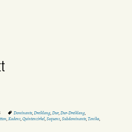
tt
6
Dominante
,
Dreiklang
,
Dur
,
Dur-Dreiklang
,
tton
,
Kadenz
,
Quintenzirkel
,
Sequenz
,
Subdominante
,
Tonika
,