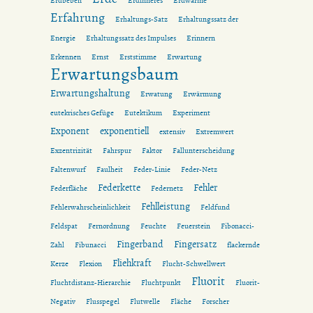
Erdbeben
Erdinneres
Erdwärme
Erfahrung
Erhaltungs-Satz
Erhaltungssatz der
Energie
Erhaltungssatz des Impulses
Erinnern
Erkennen
Ernst
Erststimme
Erwartung
Erwartungsbaum
Erwartungshaltung
Erwatung
Erwärmung
eutekrisches Gefüge
Eutektikum
Experiment
Exponent
exponentiell
extensiv
Extremwert
Exzentrizität
Fahrspur
Faktor
Fallunterscheidung
Faltenwurf
Faulheit
Feder-Linie
Feder-Netz
Federkette
Fehler
Federfläche
Federnetz
Fehlleistung
Fehlerwahrscheinlichkeit
Feldfund
Feldspat
Fernordnung
Feuchte
Feuerstein
Fibonacci-
Fingerband
Fingersatz
Zahl
Fibunacci
flackernde
Fliehkraft
Kerze
Flexion
Flucht-Schwellwert
Fluorit
Fluchtdistanz-Hierarchie
Fluchtpunkt
Fluorit-
Negativ
Flusspegel
Flutwelle
Fläche
Forscher