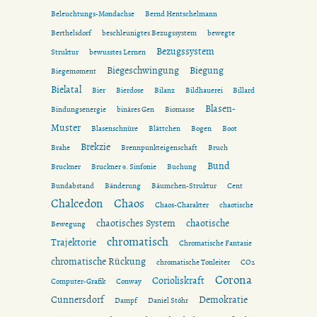
Beleuchtungs-Mondachse
Bernd Hentschelmann
Berthelsdorf
beschleunigtes Bezugssystem
bewegte
Bezugssystem
Struktur
bewusstes Lernen
Biegeschwingung
Biegung
Biegemoment
Bielatal
Bier
Bierdose
Bilanz
Bildhauerei
Billard
Blasen-
Bindungsenergie
binäres Gen
Biomasse
Muster
Blasenschnüre
Blättchen
Bogen
Boot
Brekzie
Brahe
Brennpunkteigenschaft
Bruch
Bund
Bruckner
Bruckner 9. Sinfonie
Buchung
Bundabstand
Bänderung
Bäumchen-Struktur
Cent
Chalcedon
Chaos
Chaos-Charakter
chaotische
chaotisches System
chaotische
Bewegung
chromatisch
Trajektorie
Chromatische Fantasie
chromatische Rückung
chromatische Tonleiter
CO2
Corona
Corioliskraft
Computer-Grafik
Conway
Cunnersdorf
Demokratie
Dampf
Daniel Stöhr