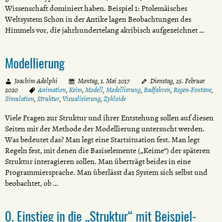
Wissenschaft dominiert haben. Beispiel 1: Ptolemäisches
Weltsystem Schon in der Antike lagen Beobachtungen des
Himmels vor, die jahrhundertelang akribisch aufgezeichnet …
Modellierung
Joachim Adolphi
Montag, 1. Mai 2017
Dienstag, 25. Februar
2020
Animation
,
Keim
,
Modell
,
Modellierung
,
Radfahren
,
Regen-Fontäne
,
Simulation
,
Struktur
,
Visualisierung
,
Zykloide
Viele Fragen zur Struktur und ihrer Entstehung sollen auf diesen
Seiten mit der Methode der Modellierung untersucht werden.
Was bedeutet das? Man legt eine Startsituation fest. Man legt
Regeln fest, mit denen die Basiselemente („Keime“) der späteren
Struktur interagieren sollen. Man überträgt beides in eine
Programmiersprache. Man überlässt das System sich selbst und
beobachtet, ob …
0. Einstieg in die „Struktur“ mit Beispiel-