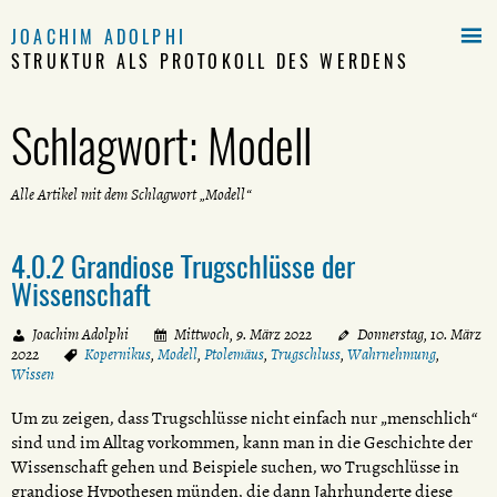

JOACHIM ADOLPHI
STRUKTUR ALS PROTOKOLL DES WERDENS
Schlagwort:
Modell
Alle Artikel mit dem Schlagwort „Modell“
4.0.2 Grandiose Trugschlüsse der
Wissenschaft
Joachim Adolphi
Mittwoch, 9. März 2022
Donnerstag, 10. März
2022
Kopernikus
,
Modell
,
Ptolemäus
,
Trugschluss
,
Wahrnehmung
,
Wissen
Um zu zeigen, dass Trugschlüsse nicht einfach nur „menschlich“
sind und im Alltag vorkommen, kann man in die Geschichte der
Wissenschaft gehen und Beispiele suchen, wo Trugschlüsse in
grandiose Hypothesen münden, die dann Jahrhunderte diese