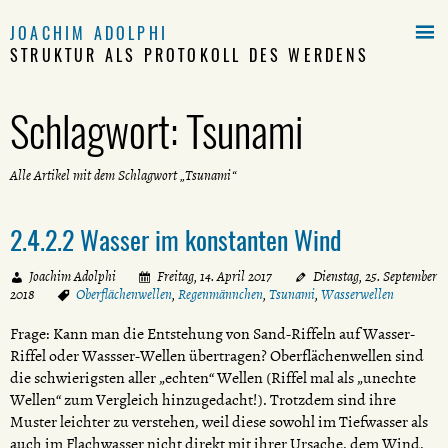

JOACHIM ADOLPHI
STRUKTUR ALS PROTOKOLL DES WERDENS
Schlagwort:
Tsunami
Alle Artikel mit dem Schlagwort „Tsunami“
2.4.2.2 Wasser im konstanten Wind
Joachim Adolphi
Freitag, 14. April 2017
Dienstag, 25. September
2018
Oberflächenwellen
,
Regenmännchen
,
Tsunami
,
Wasserwellen
Frage: Kann man die Entstehung von Sand-Riffeln auf Wasser-
Riffel oder Wassser-Wellen übertragen? Oberflächenwellen sind
die schwierigsten aller „echten“ Wellen (Riffel mal als „unechte
Wellen“ zum Vergleich hinzugedacht!). Trotzdem sind ihre
Muster leichter zu verstehen, weil diese sowohl im Tiefwasser als
auch im Flachwasser nicht direkt mit ihrer Ursache, dem Wind,