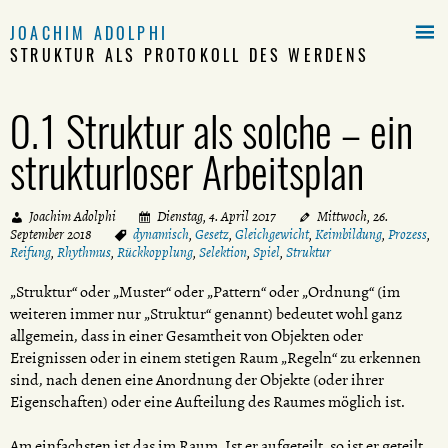

JOACHIM ADOLPHI
STRUKTUR ALS PROTOKOLL DES WERDENS
0.1 Struktur als solche – ein
strukturloser Arbeitsplan
Joachim Adolphi
Dienstag, 4. April 2017
Mittwoch, 26.
September 2018
dynamisch
,
Gesetz
,
Gleichgewicht
,
Keimbildung
,
Prozess
,
Reifung
,
Rhythmus
,
Rückkopplung
,
Selektion
,
Spiel
,
Struktur
„Struktur“ oder „Muster“ oder „Pattern“ oder „Ordnung“ (im
weiteren immer nur „Struktur“ genannt) bedeutet wohl ganz
allgemein, dass in einer Gesamtheit von Objekten oder
Ereignissen oder in einem stetigen Raum „Regeln“ zu erkennen
sind, nach denen eine Anordnung der Objekte (oder ihrer
Eigenschaften) oder eine Aufteilung des Raumes möglich ist.
Am einfachsten ist das im Raum. Ist er aufgeteilt, so ist er geteilt,