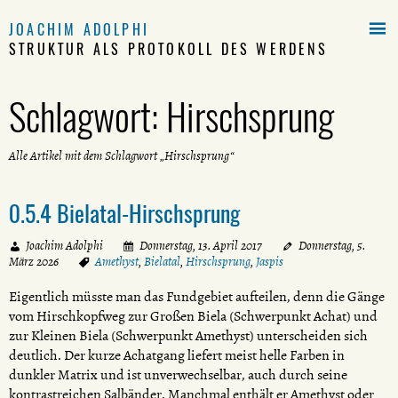

JOACHIM ADOLPHI
STRUKTUR ALS PROTOKOLL DES WERDENS
Schlagwort:
Hirschsprung
Alle Artikel mit dem Schlagwort „Hirschsprung“
0.5.4 Bielatal-Hirschsprung
Joachim Adolphi
Donnerstag, 13. April 2017
Donnerstag, 5.
März 2026
Amethyst
,
Bielatal
,
Hirschsprung
,
Jaspis
Eigentlich müsste man das Fundgebiet aufteilen, denn die Gänge
vom Hirschkopfweg zur Großen Biela (Schwerpunkt Achat) und
zur Kleinen Biela (Schwerpunkt Amethyst) unterscheiden sich
deutlich. Der kurze Achatgang liefert meist helle Farben in
dunkler Matrix und ist unverwechselbar, auch durch seine
kontrastreichen Salbänder. Manchmal enthält er Amethyst oder