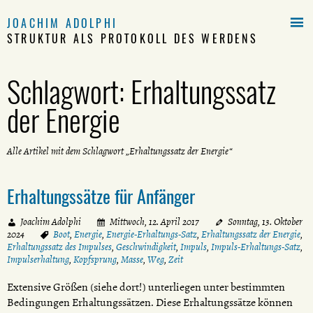

JOACHIM ADOLPHI
STRUKTUR ALS PROTOKOLL DES WERDENS
Schlagwort:
Erhaltungssatz
der Energie
Alle Artikel mit dem Schlagwort „Erhaltungssatz der Energie“
Erhaltungssätze für Anfänger
Joachim Adolphi
Mittwoch, 12. April 2017
Sonntag, 13. Oktober
2024
Boot
,
Energie
,
Energie-Erhaltungs-Satz
,
Erhaltungssatz der Energie
,
Erhaltungssatz des Impulses
,
Geschwindigkeit
,
Impuls
,
Impuls-Erhaltungs-Satz
,
Impulserhaltung
,
Kopfsprung
,
Masse
,
Weg
,
Zeit
Extensive Größen (siehe dort!) unterliegen unter bestimmten
Bedingungen Erhaltungssätzen. Diese Erhaltungssätze können