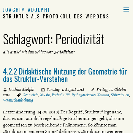

JOACHIM ADOLPHI
STRUKTUR ALS PROTOKOLL DES WERDENS
Schlagwort:
Periodizität
Alle Artikel mit dem Schlagwort „Periodizität“
4.2.2 Didaktische Nutzung der Geometrie für
das Struktur-Verstehen
Joachim Adolphi
Samstag, 4. August 2018
Freitag, 12. Oktober
2018
Geometrie
,
Musik
,
Periodizität
,
Pythagoreisches Komma
,
Stützstellen
,
Veranschaulichung
(letzte Änderung: 14.08.2018) Der Begriff „Struktur“ legt nahe,
dass es um räumlich regelmäßige Erscheinungen geht, also um
geometrisch zu beschreibende Phänomene. So könnte man
„Struktur im engeren Sinne“ definieren. „Struktur im weiteren