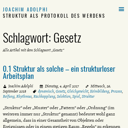

JOACHIM ADOLPHI
STRUKTUR ALS PROTOKOLL DES WERDENS
Schlagwort:
Gesetz
Alle Artikel mit dem Schlagwort „Gesetz“
0.1 Struktur als solche – ein strukturloser
Arbeitsplan
Joachim Adolphi
Dienstag, 4. April 2017
Mittwoch, 26.
September 2018
dynamisch
,
Gesetz
,
Gleichgewicht
,
Keimbildung
,
Prozess
,
Reifung
,
Rhythmus
,
Rückkopplung
,
Selektion
,
Spiel
,
Struktur
„Struktur“ oder „Muster“ oder „Pattern“ oder „Ordnung“ (im
weiteren immer nur „Struktur“ genannt) bedeutet wohl ganz
allgemein, dass in einer Gesamtheit von Objekten oder
Ereignissen oder in einem stetigen Raum „Regeln“ zu erkennen