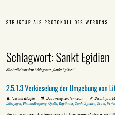
STRUKTUR ALS PROTOKOLL DES WERDENS
Schlagwort:
Sankt Egidien
Alle Artikel mit dem Schlagwort „Sankt Egidien“
2.5.1.3 Verkieselung der Umgebung von L
Joachim Adolphi
Donnerstag, 29. Juni 2017
Dienstag, 7. 
Lithophyse
,
Phasenübergang
,
Quelle
,
Rhythmus
,
Sankt Egidien
,
Senke
,
Verki
Betrachtet man die begehrten Lithophysen-Achate, so fäll