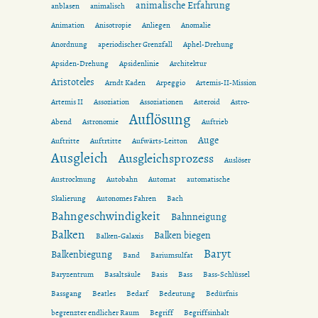
animalische Erfahrung
anblasen
animalisch
Animation
Anisotropie
Anliegen
Anomalie
Anordnung
aperiodischer Grenzfall
Aphel-Drehung
Apsiden-Drehung
Apsidenlinie
Architektur
Aristoteles
Arndt Kaden
Arpeggio
Artemis-II-Mission
Artemis II
Assoziation
Assoziationen
Asteroid
Astro-
Auflösung
Abend
Astronomie
Auftrieb
Auge
Auftritte
Auftrtitte
Aufwärts-Leitton
Ausgleich
Ausgleichsprozess
Auslöser
Austrocknung
Autobahn
Automat
automatische
Skalierung
Autonomes Fahren
Bach
Bahngeschwindigkeit
Bahnneigung
Balken
Balken biegen
Balken-Galaxis
Baryt
Balkenbiegung
Band
Bariumsulfat
Baryzentrum
Basaltsäule
Basis
Bass
Bass-Schlüssel
Bassgang
Beatles
Bedarf
Bedeutung
Bedürfnis
begrenzter endlicher Raum
Begriff
Begriffsinhalt