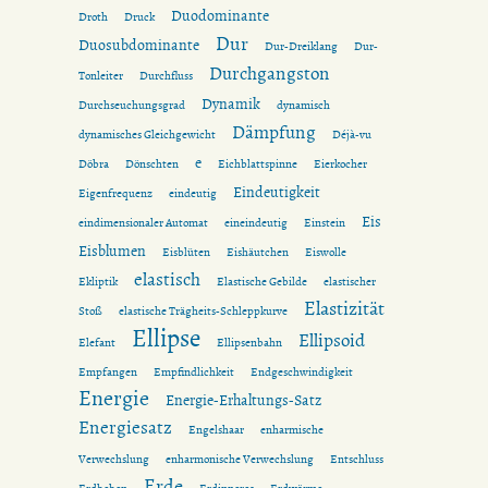
Duodominante
Droth
Druck
Dur
Duosubdominante
Dur-Dreiklang
Dur-
Durchgangston
Tonleiter
Durchfluss
Dynamik
Durchseuchungsgrad
dynamisch
Dämpfung
dynamisches Gleichgewicht
Déjà-vu
e
Döbra
Dönschten
Eichblattspinne
Eierkocher
Eindeutigkeit
Eigenfrequenz
eindeutig
Eis
eindimensionaler Automat
eineindeutig
Einstein
Eisblumen
Eisblüten
Eishäutchen
Eiswolle
elastisch
Ekliptik
Elastische Gebilde
elastischer
Elastizität
Stoß
elastische Trägheits-Schleppkurve
Ellipse
Ellipsoid
Elefant
Ellipsenbahn
Empfangen
Empfindlichkeit
Endgeschwindigkeit
Energie
Energie-Erhaltungs-Satz
Energiesatz
Engelshaar
enharmische
Verwechslung
enharmonische Verwechslung
Entschluss
Erde