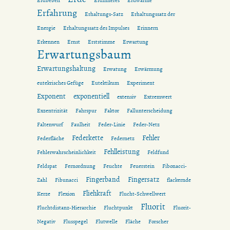
Erdbeben
Erdinneres
Erdwärme
Erfahrung
Erhaltungs-Satz
Erhaltungssatz der
Energie
Erhaltungssatz des Impulses
Erinnern
Erkennen
Ernst
Erststimme
Erwartung
Erwartungsbaum
Erwartungshaltung
Erwatung
Erwärmung
eutekrisches Gefüge
Eutektikum
Experiment
Exponent
exponentiell
extensiv
Extremwert
Exzentrizität
Fahrspur
Faktor
Fallunterscheidung
Faltenwurf
Faulheit
Feder-Linie
Feder-Netz
Federkette
Fehler
Federfläche
Federnetz
Fehlleistung
Fehlerwahrscheinlichkeit
Feldfund
Feldspat
Fernordnung
Feuchte
Feuerstein
Fibonacci-
Fingerband
Fingersatz
Zahl
Fibunacci
flackernde
Fliehkraft
Kerze
Flexion
Flucht-Schwellwert
Fluorit
Fluchtdistanz-Hierarchie
Fluchtpunkt
Fluorit-
Negativ
Flusspegel
Flutwelle
Fläche
Forscher