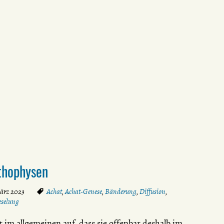
ithophysen
März 2023
Achat
,
Achat-Genese
,
Bänderung
,
Diffusion
,
eselung
t im allgemeinen auf, dass sie offenbar deshalb im