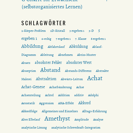
(selbstorganisiertes Lernen)
SCHLAGWÖRTER
5
2-Körper-Problem
2D-Kristall
3 ergeben 1
3-D
ergeben 1
6-eckig
7 ergeben 1
7. Klasse
8 ergeben 1
Abbildung
Abkühlung
Abfahrtslauf
Ablauf-
Diagramm
Ableitung
Abnehmen
Abriss-Muster
absoluter Fehler
absoluter Wert
Absatz
Abstand
Absorption
Abstands-Differenz
Abstrakte
Achat
Abstraktion
Malerei
Abwärts-Leitton
Achat-Genese
Achatbänderung
Achse
Achsenteilung
Achtel
Addition
additiv
Adolphi
Akkord
Aerostatik
Aggression
AHA-Effekt
Akkordfolge
Allgemeines und Einzelnes
Alltags-Erfahrung
Amethyst
Alter Elbelauf
Amplitude
Analyse
analytische Lösung
analytische Schwerkraft-Integration