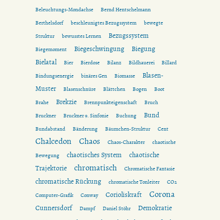
Beleuchtungs-Mondachse
Bernd Hentschelmann
Berthelsdorf
beschleunigtes Bezugssystem
bewegte
Bezugssystem
Struktur
bewusstes Lernen
Biegeschwingung
Biegung
Biegemoment
Bielatal
Bier
Bierdose
Bilanz
Bildhauerei
Billard
Blasen-
Bindungsenergie
binäres Gen
Biomasse
Muster
Blasenschnüre
Blättchen
Bogen
Boot
Brekzie
Brahe
Brennpunkteigenschaft
Bruch
Bund
Bruckner
Bruckner 9. Sinfonie
Buchung
Bundabstand
Bänderung
Bäumchen-Struktur
Cent
Chalcedon
Chaos
Chaos-Charakter
chaotische
chaotisches System
chaotische
Bewegung
chromatisch
Trajektorie
Chromatische Fantasie
chromatische Rückung
chromatische Tonleiter
CO2
Corona
Corioliskraft
Computer-Grafik
Conway
Cunnersdorf
Demokratie
Dampf
Daniel Stöhr