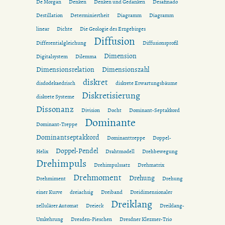
De Morgan
Denken
Denken und Gedanken
Desafinado
Destillation
Determiniertheit
Diagramm
Diagramm
linear
Dichte
Die Geologie des Erzgebirges
Diffusion
Differentialgleichung
Diffusionsprofil
Dimension
Digitalsystem
Dilemma
Dimensionsrelation
Dimensionszahl
diskret
disdodekaedrisch
diskrete Erwartungsbäume
Diskretisierung
diskrete Systeme
Dissonanz
Division
Docht
Dominant-Septakkord
Dominante
Dominant-Treppe
Dominantseptakkord
Dominanttreppe
Doppel-
Doppel-Pendel
Helix
Drahtmodell
Drehbewegung
Drehimpuls
Drehimpulssatz
Drehmatrix
Drehmoment
Drehung
Drehmiment
Drehung
einer Kurve
dreiachsig
Dreiband
Dreidimensionaler
Dreiklang
zellulärer Automat
Dreieck
Dreiklang-
Umkehrung
Dresden-Pieschen
Dresdner Klezmer-Trio