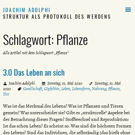

JOACHIM ADOLPHI
STRUKTUR ALS PROTOKOLL DES WERDENS
Schlagwort:
Pflanze
Alle Artikel mit dem Schlagwort „Pflanze“
3.0 Das Leben an sich
Joachim Adolphi
Sonntag, 31. Mai 2020
Sonntag, 31. Mai
2020
Gesellschaft
,
Gipfeltier
,
Leben
,
Lebensform
,
Nahrung
,
Pflanze
,
Tier
Was ist das Merkmal des Lebens? Was ist Pflanzen und Tieren
gemein? Was unterscheidet sie? Gibt es „strukturelle“ Aspekte bei
der Betrachtung dieser Fragen? Stoffwechsel und Reproduktion:
Ist das schon Leben? Es scheint so. Was sind die höchsten Formen
des Lebens? Sind das Individuen, die selbständig (das hießt ohne