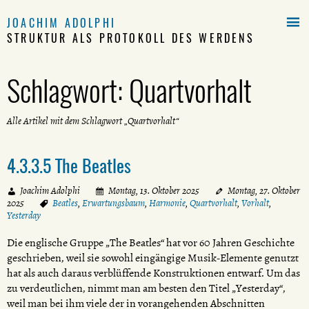

JOACHIM ADOLPHI
STRUKTUR ALS PROTOKOLL DES WERDENS
Schlagwort:
Quartvorhalt
Alle Artikel mit dem Schlagwort „Quartvorhalt“
4.3.3.5 The Beatles
Joachim Adolphi
Montag, 13. Oktober 2025
Montag, 27. Oktober
2025
Beatles
,
Erwartungsbaum
,
Harmonie
,
Quartvorhalt
,
Vorhalt
,
Yesterday
Die englische Gruppe „The Beatles“ hat vor 60 Jahren Geschichte
geschrieben, weil sie sowohl eingängige Musik-Elemente genutzt
hat als auch daraus verblüffende Konstruktionen entwarf. Um das
zu verdeutlichen, nimmt man am besten den Titel „Yesterday“,
weil man bei ihm viele der in vorangehenden Abschnitten