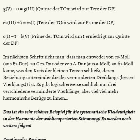
g(V) + 0 = g(III) [Quinte der TOm wird zur Terz der DP]
es(III) +0 = es(I) [Terz der TOm wird zur Prime der DP]
c(I) – 1 = b(V) [Prime der TOm wird um 1 erniedrigt zur Quinte
der DP]
Im nächsten Schritt sieht man, dass man entweder von es-Moll
(aus Es-Dur) zu Ges-Dur oder von A-Dur (aus a-Moll) zu fis-Moll
käme, was den Kreis der kleinen Terzen schließt, deren
Beziehung untereinder die des verminderten Dreiklangs (besser:
Vierklangs!) ist. Es gibt logischerweise sachlich nur drei
verschiedene verminderte Vierklänge, aber viel viel mehr
harmonische Bezüge zu ihnen…
Das ist ein sehr schönes Beispiel für die systematische Vieldeutigkeit
in der Harmonie der wohltemperierten Stimmung! Es werden noch
weitere folgen!
Emotionales Resümee: