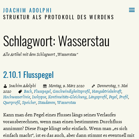

JOACHIM ADOLPHI
STRUKTUR ALS PROTOKOLL DES WERDENS
Schlagwort:
Wasserstau
Alle Artikel mit dem Schlagwort „Wasserstau“
2.10.1 Flusspegel
Joachim Adolphi
Montag, 9. März 2020
Donnerstag, 7. Mai
2020
Bach
,
Flusspegel
,
Geschwindigkeitsprofil
,
Hangabtriebskraft
,
Hochwasserlinie
,
Isohypse
,
Kontinuitäts-Gleichung
,
Längsprofil
,
Pegel
,
Profil
,
Querprofil
,
Speicher
,
Staudamm
,
Wasserstau
Kann man den Pegel eines Flusses längs seines Verlaufes
vorausberechnen, wenn man einen bestimmten Durchfluss
annimmt? Diese Frage klingt sehr einfach. Wenn man „es sich
einfach macht“, ist es das auch, aber dann stimmt es eventuell mit