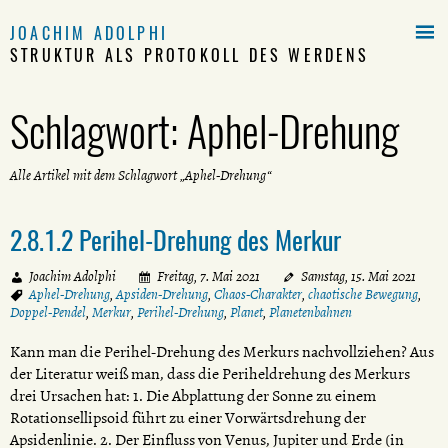

JOACHIM ADOLPHI
STRUKTUR ALS PROTOKOLL DES WERDENS
Schlagwort:
Aphel-Drehung
Alle Artikel mit dem Schlagwort „Aphel-Drehung“
2.8.1.2 Perihel-Drehung des Merkur
Joachim Adolphi
Freitag, 7. Mai 2021
Samstag, 15. Mai 2021
Aphel-Drehung
,
Apsiden-Drehung
,
Chaos-Charakter
,
chaotische Bewegung
,
Doppel-Pendel
,
Merkur
,
Perihel-Drehung
,
Planet
,
Planetenbahnen
Kann man die Perihel-Drehung des Merkurs nachvollziehen? Aus
der Literatur weiß man, dass die Periheldrehung des Merkurs
drei Ursachen hat: 1. Die Abplattung der Sonne zu einem
Rotationsellipsoid führt zu einer Vorwärtsdrehung der
Apsidenlinie. 2. Der Einfluss von Venus, Jupiter und Erde (in