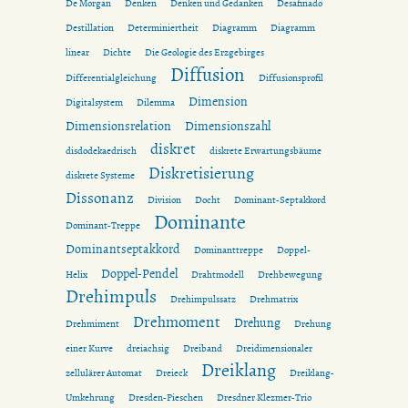
De Morgan
Denken
Denken und Gedanken
Desafinado
Destillation
Determiniertheit
Diagramm
Diagramm
linear
Dichte
Die Geologie des Erzgebirges
Diffusion
Differentialgleichung
Diffusionsprofil
Dimension
Digitalsystem
Dilemma
Dimensionsrelation
Dimensionszahl
diskret
disdodekaedrisch
diskrete Erwartungsbäume
Diskretisierung
diskrete Systeme
Dissonanz
Division
Docht
Dominant-Septakkord
Dominante
Dominant-Treppe
Dominantseptakkord
Dominanttreppe
Doppel-
Doppel-Pendel
Helix
Drahtmodell
Drehbewegung
Drehimpuls
Drehimpulssatz
Drehmatrix
Drehmoment
Drehung
Drehmiment
Drehung
einer Kurve
dreiachsig
Dreiband
Dreidimensionaler
Dreiklang
zellulärer Automat
Dreieck
Dreiklang-
Umkehrung
Dresden-Pieschen
Dresdner Klezmer-Trio