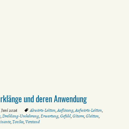
hrklänge und deren Anwendung
. Juni 2026
Abwärts-Leitton
,
Auflösung
,
Aufwärts-Leitton
,
g
,
Dreiklang-Umkehrung
,
Erwartung
,
Gefühl
,
Gitarre
,
Gleitton
,
inante
,
Tonika
,
Verstand