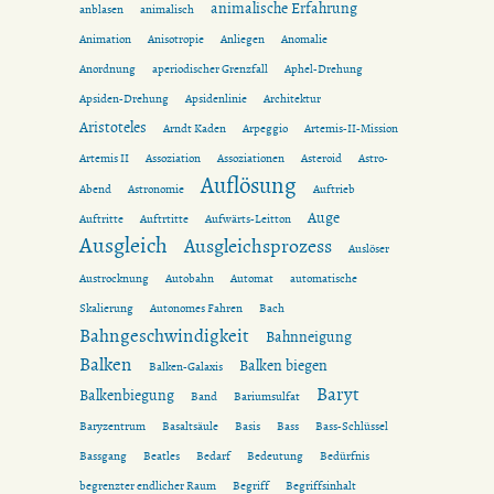
animalische Erfahrung
anblasen
animalisch
Animation
Anisotropie
Anliegen
Anomalie
Anordnung
aperiodischer Grenzfall
Aphel-Drehung
Apsiden-Drehung
Apsidenlinie
Architektur
Aristoteles
Arndt Kaden
Arpeggio
Artemis-II-Mission
Artemis II
Assoziation
Assoziationen
Asteroid
Astro-
Auflösung
Abend
Astronomie
Auftrieb
Auge
Auftritte
Auftrtitte
Aufwärts-Leitton
Ausgleich
Ausgleichsprozess
Auslöser
Austrocknung
Autobahn
Automat
automatische
Skalierung
Autonomes Fahren
Bach
Bahngeschwindigkeit
Bahnneigung
Balken
Balken biegen
Balken-Galaxis
Baryt
Balkenbiegung
Band
Bariumsulfat
Baryzentrum
Basaltsäule
Basis
Bass
Bass-Schlüssel
Bassgang
Beatles
Bedarf
Bedeutung
Bedürfnis
begrenzter endlicher Raum
Begriff
Begriffsinhalt