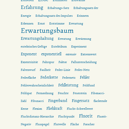
Erdbeben
Erdinneres
Erdwärme
Erfahrung
Erhaltungs-Satz
Erhaltungssatz der
Energie
Erhaltungssatz des Impulses
Erinnern
Erkennen
Ernst
Erststimme
Erwartung
Erwartungsbaum
Erwartungshaltung
Erwatung
Erwärmung
eutekrisches Gefüge
Eutektikum
Experiment
Exponent
exponentiell
extensiv
Extremwert
Exzentrizität
Fahrspur
Faktor
Fallunterscheidung
Faltenwurf
Faulheit
Feder-Linie
Feder-Netz
Federkette
Fehler
Federfläche
Federnetz
Fehlleistung
Fehlerwahrscheinlichkeit
Feldfund
Feldspat
Fernordnung
Feuchte
Feuerstein
Fibonacci-
Fingerband
Fingersatz
Zahl
Fibunacci
flackernde
Fliehkraft
Kerze
Flexion
Flucht-Schwellwert
Fluorit
Fluchtdistanz-Hierarchie
Fluchtpunkt
Fluorit-
Negativ
Flusspegel
Flutwelle
Fläche
Forscher