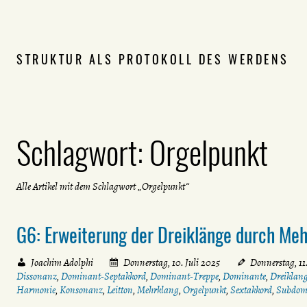
STRUKTUR ALS PROTOKOLL DES WERDENS
Schlagwort:
Orgelpunkt
Alle Artikel mit dem Schlagwort „Orgelpunkt“
G6: Erweiterung der Dreiklänge durch Me
Joachim Adolphi
Donnerstag, 10. Juli 2025
Donnerstag, 11
Dissonanz
,
Dominant-Septakkord
,
Dominant-Treppe
,
Dominante
,
Dreiklan
Harmonie
,
Konsonanz
,
Leitton
,
Mehrklang
,
Orgelpunkt
,
Sextakkord
,
Subdom