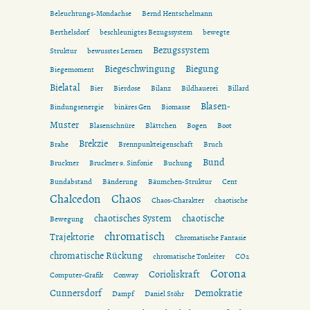
Beleuchtungs-Mondachse
Bernd Hentschelmann
Berthelsdorf
beschleunigtes Bezugssystem
bewegte
Bezugssystem
Struktur
bewusstes Lernen
Biegeschwingung
Biegung
Biegemoment
Bielatal
Bier
Bierdose
Bilanz
Bildhauerei
Billard
Blasen-
Bindungsenergie
binäres Gen
Biomasse
Muster
Blasenschnüre
Blättchen
Bogen
Boot
Brekzie
Brahe
Brennpunkteigenschaft
Bruch
Bund
Bruckner
Bruckner 9. Sinfonie
Buchung
Bundabstand
Bänderung
Bäumchen-Struktur
Cent
Chalcedon
Chaos
Chaos-Charakter
chaotische
chaotisches System
chaotische
Bewegung
chromatisch
Trajektorie
Chromatische Fantasie
chromatische Rückung
chromatische Tonleiter
CO2
Corona
Corioliskraft
Computer-Grafik
Conway
Cunnersdorf
Demokratie
Dampf
Daniel Stöhr