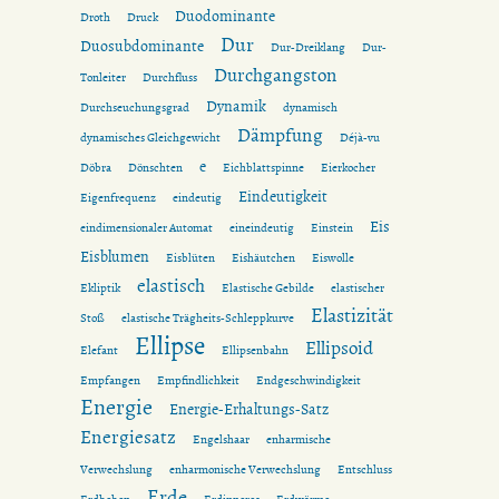
Duodominante
Droth
Druck
Dur
Duosubdominante
Dur-Dreiklang
Dur-
Durchgangston
Tonleiter
Durchfluss
Dynamik
Durchseuchungsgrad
dynamisch
Dämpfung
dynamisches Gleichgewicht
Déjà-vu
e
Döbra
Dönschten
Eichblattspinne
Eierkocher
Eindeutigkeit
Eigenfrequenz
eindeutig
Eis
eindimensionaler Automat
eineindeutig
Einstein
Eisblumen
Eisblüten
Eishäutchen
Eiswolle
elastisch
Ekliptik
Elastische Gebilde
elastischer
Elastizität
Stoß
elastische Trägheits-Schleppkurve
Ellipse
Ellipsoid
Elefant
Ellipsenbahn
Empfangen
Empfindlichkeit
Endgeschwindigkeit
Energie
Energie-Erhaltungs-Satz
Energiesatz
Engelshaar
enharmische
Verwechslung
enharmonische Verwechslung
Entschluss
Erde