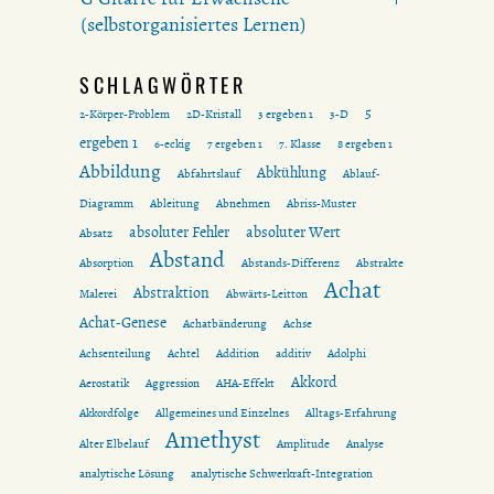
(selbstorganisiertes Lernen)
SCHLAGWÖRTER
5
2-Körper-Problem
2D-Kristall
3 ergeben 1
3-D
ergeben 1
6-eckig
7 ergeben 1
7. Klasse
8 ergeben 1
Abbildung
Abkühlung
Abfahrtslauf
Ablauf-
Diagramm
Ableitung
Abnehmen
Abriss-Muster
absoluter Fehler
absoluter Wert
Absatz
Abstand
Absorption
Abstands-Differenz
Abstrakte
Achat
Abstraktion
Malerei
Abwärts-Leitton
Achat-Genese
Achatbänderung
Achse
Achsenteilung
Achtel
Addition
additiv
Adolphi
Akkord
Aerostatik
Aggression
AHA-Effekt
Akkordfolge
Allgemeines und Einzelnes
Alltags-Erfahrung
Amethyst
Alter Elbelauf
Amplitude
Analyse
analytische Lösung
analytische Schwerkraft-Integration