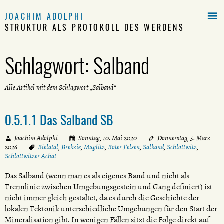

JOACHIM ADOLPHI
STRUKTUR ALS PROTOKOLL DES WERDENS
Schlagwort:
Salband
Alle Artikel mit dem Schlagwort „Salband“
0.5.1.1 Das Salband SB
Joachim Adolphi
Sonntag, 10. Mai 2020
Donnerstag, 5. März
2026
Bielatal
,
Brekzie
,
Müglitz
,
Roter Felsen
,
Salband
,
Schlottwitz
,
Schlottwitzer Achat
Das Salband (wenn man es als eigenes Band und nicht als
Trennlinie zwischen Umgebungsgestein und Gang definiert) ist
nicht immer gleich gestaltet, da es durch die Geschichte der
lokalen Tektonik unterschiedliche Umgebungen für den Start der
Mineralisation gibt. In wenigen Fällen sitzt die Folge direkt auf