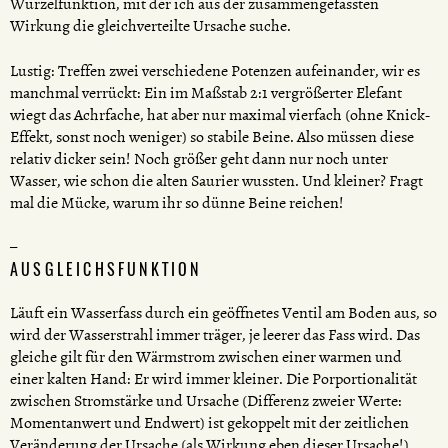
Wurzelfunktion, mit der ich aus der zusammengefassten
Wirkung die gleichverteilte Ursache suche.
Lustig: Treffen zwei verschiedene Potenzen aufeinander, wir es
manchmal verrückt: Ein im Maßstab 2:1 vergrößerter Elefant
wiegt das Achrfache, hat aber nur maximal vierfach (ohne Knick-
Effekt, sonst noch weniger) so stabile Beine. Also müssen diese
relativ dicker sein! Noch größer geht dann nur noch unter
Wasser, wie schon die alten Saurier wussten. Und kleiner? Fragt
mal die Mücke, warum ihr so dünne Beine reichen!
AUSGLEICHSFUNKTION
Läuft ein Wasserfass durch ein geöffnetes Ventil am Boden aus, so
wird der Wasserstrahl immer träger, je leerer das Fass wird. Das
gleiche gilt für den Wärmstrom zwischen einer warmen und
einer kalten Hand: Er wird immer kleiner. Die Porportionalität
zwischen Stromstärke und Ursache (Differenz zweier Werte:
Momentanwert und Endwert) ist gekoppelt mit der zeitlichen
Veränderung der Ursache (als Wirkung eben dieser Ursache!).