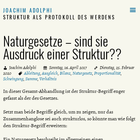

JOACHIM ADOLPHI
STRUKTUR ALS PROTOKOLL DES WERDENS
Naturgesetze – sind sie
Ausdruck einer Struktur??
Joachim Adolphi
Sonntag, 16. April 2017
Dienstag, 25. Februar
2020
Ableitung
,
Ausgleich
,
Bilanz
,
Naturgesetz
,
Proportionalität
,
Schwingung
,
Summe
,
Verhältnis
In dieser Gesamt-Abhandlung ist der Struktur-Begriff enger
gefasst als der des Gesetzes.
Setzt man beide Begriffe gleich, um zu zeigen, nur das
Zusammenhanglose sei auch strukturlos, so könnte man wie folgt
den Struktur-Begriff erweitern:
Ein Naturgesetz beschreibt im allgemeinen einen