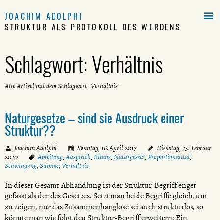

JOACHIM ADOLPHI
STRUKTUR ALS PROTOKOLL DES WERDENS
Schlagwort:
Verhältnis
Alle Artikel mit dem Schlagwort „Verhältnis“
Naturgesetze – sind sie Ausdruck einer
Struktur??
Joachim Adolphi
Sonntag, 16. April 2017
Dienstag, 25. Februar
2020
Ableitung
,
Ausgleich
,
Bilanz
,
Naturgesetz
,
Proportionalität
,
Schwingung
,
Summe
,
Verhältnis
In dieser Gesamt-Abhandlung ist der Struktur-Begriff enger
gefasst als der des Gesetzes. Setzt man beide Begriffe gleich, um
zu zeigen, nur das Zusammenhanglose sei auch strukturlos, so
könnte man wie folgt den Struktur-Begriff erweitern: Ein