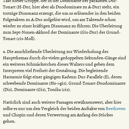
Takt dieser Gruppe, der in der Dominante der parallelen Dur-
Tonart (H-Dur, hier aber als Duodominate zu A-Dur) steht, ein
trotzige Dissonanz erzeugt, die um so erlösender in den beiden
Folgetakten zu A-Dur aufgelöst wird, um am Taktende schon
wieder zu einer kräftigen Dissonanz zu führen: Die Überleitung
zum Sept-Nonen-Akkord der Dominante (Gis-Dur) der Grund-
Tonart (cis-Moll).
4. Die anschließende Überleitung zur Wiederholung des
Hauptthemas durch die vielen gedoppelten Sekunden-Gänge sind
ein weiteres Schmäckerchen dieses Walzers und geben dem
Interpreten viel Freiheit der Gestaltung. Die begleitende
Harmonie folgt einer gängigen Kadenz: Dur-Parallele (E), deren
schwebende Dominante (H6->gis), Grund-Tonart-Duodominante
(Dis), Dominante (Gis), Tonika (cis).
Natürlich sind auch weitere Passagen erwähnenswert, aber hier
sollte es nur um den Vergleich der beiden Auftakte von
Beethoven
und Chopin und deren Verwertung am Anfang des Stückes
gehen.