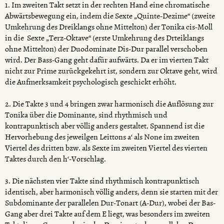
1. Im zweiten Takt setzt in der rechten Hand eine chromatische
Abwärtsbewegung ein, indem die Sexte „Quinte-Dezime“ (zweite
Umkehrung des Dreiklangs ohne Mittelton) der Tonika cis-Moll
in die Sexte „Terz-Oktave“ (erste Umkehrung des Drteiklangs
ohne Mittelton) der Duodominate Dis-Dur parallel verschoben
wird. Der Bass-Gang geht dafür aufwärts. Da er im vierten Takt
nicht zur Prime zurückgekehrt ist, sondern zur Oktave geht, wird
die Aufmerksamkeit psychologisch geschickt erhöht.
2. Die Takte 3 und 4 bringen zwar harmonisch die Auflösung zur
Tonika über die Dominante, sind rhythmisch und
kontrapunktisch aber völlig anders gestaltet. Spannend ist die
Hervorhebung des jeweilgen Leittons a‘ als None im zweiten
Viertel des dritten bzw. als Sexte im zweiten Viertel des vierten
Taktes durch den h‘-Vorschlag.
3. Die nächsten vier Takte sind rhythmisch kontrapunktisch
identisch, aber harmonisch völlig anders, denn sie starten mit der
Subdominante der parallelen Dur-Tonart (A-Dur), wobei der Bas-
Gang aber drei Takte auf dem E liegt, was besonders im zweiten