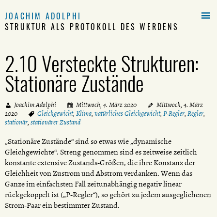

JOACHIM ADOLPHI
STRUKTUR ALS PROTOKOLL DES WERDENS
2.10 Versteckte Strukturen:
Stationäre Zustände
Joachim Adolphi
Mittwoch, 4. März 2020
Mittwoch, 4. März
2020
Gleichgewicht
,
Klima
,
natürliches Gleichgewicht
,
P-Regler
,
Regler
,
stationär
,
stationärer Zustand
„Stationäre Zustände“ sind so etwas wie „dynamische
Gleichgewichte“. Streng genommen sind es zeitweise zeitlich
konstante extensive Zustands-Größen, die ihre Konstanz der
Gleichheit von Zustrom und Abstrom verdanken. Wenn das
Ganze im einfachsten Fall zeitunabhängig negativ linear
rückgekoppelt ist („P-Regler“), so gehört zu jedem ausgeglichenen
Strom-Paar ein bestimmter Zustand.