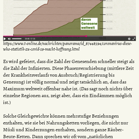
https://www.t-online.de/nachrichten/panorama/id_87448594/coronavirus-diese-
who-statistik-zu-covid-19-macht-hoffnung.html
Es wird gefeiert, dass die Zahl der Genesenden schneller steigt als
die Zahl der Infizierten. Diese Phasenverschiebung (mittlere Zeit
der Krankheitsverlaufs von Ausbruch/Registrierung bis
Genesung) ist völlig normal und zeigt tatsächlich an, dass das
Maximum weltweit offenbar nahe ist. (Das sagt noch nichts über
einzelne Regionen aus, zeigt aber, dass ein Eindämmen möglich
ist.)
Solche Gleichgewichte können mehrstufige Beziehungen
enthalten, wie sie bei Nahrungsketten vorliegen, die nicht nur
Müsli und Kinderzungen enthalten, sondern ganze Räuber-
Beute-Ketten. Dann sprechen wir oft vom „natürlichen