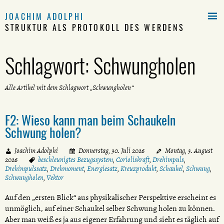

JOACHIM ADOLPHI
STRUKTUR ALS PROTOKOLL DES WERDENS
Schlagwort:
Schwungholen
Alle Artikel mit dem Schlagwort „Schwungholen“
F2: Wieso kann man beim Schaukeln
Schwung holen?
Joachim Adolphi
Donnerstag, 30. Juli 2026
Montag, 3. August
2026
beschleunigtes Bezugssystem
,
Corioliskraft
,
Drehimpuls
,
Drehimpulssatz
,
Drehmoment
,
Energiesatz
,
Kreuzprodukt
,
Schaukel
,
Schwung
,
Schwungholen
,
Vektor
Auf den „ersten Blick“ aus physikalischer Perspektive erscheint es
unmöglich, auf einer Schaukel selber Schwung holen zu können.
Aber man weiß es ja aus eigener Erfahrung und sieht es täglich auf