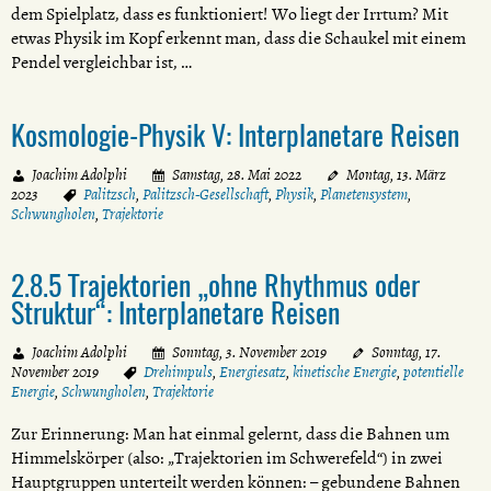
dem Spielplatz, dass es funktioniert! Wo liegt der Irrtum? Mit
etwas Physik im Kopf erkennt man, dass die Schaukel mit einem
Pendel vergleichbar ist, …
Kosmologie-Physik V: Interplanetare Reisen
Joachim Adolphi
Samstag, 28. Mai 2022
Montag, 13. März
2023
Palitzsch
,
Palitzsch-Gesellschaft
,
Physik
,
Planetensystem
,
Schwungholen
,
Trajektorie
2.8.5 Trajektorien „ohne Rhythmus oder
Struktur“: Interplanetare Reisen
Joachim Adolphi
Sonntag, 3. November 2019
Sonntag, 17.
November 2019
Drehimpuls
,
Energiesatz
,
kinetische Energie
,
potentielle
Energie
,
Schwungholen
,
Trajektorie
Zur Erinnerung: Man hat einmal gelernt, dass die Bahnen um
Himmelskörper (also: „Trajektorien im Schwerefeld“) in zwei
Hauptgruppen unterteilt werden können: – gebundene Bahnen