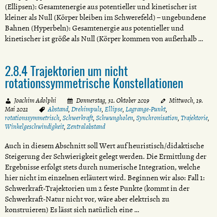
(Ellipsen): Gesamtenergie aus potentieller und kinetischer ist
kleiner als Null (Körper bleiben im Schwerefeld) – ungebundene
Bahnen (Hyperbeln): Gesamtenergie aus potentieller und
kinetischer ist größe als Null (Körper kommen von außerhalb …
2.8.4 Trajektorien um nicht
rotationssymmetrische Konstellationen
Joachim Adolphi
Donnerstag, 31. Oktober 2019
Mittwoch, 19.
Mai 2021
Abstand
,
Drehimpuls
,
Ellipse
,
Lagrange-Punkt
,
rotationssymmetrisch
,
Schwerkraft
,
Schwungholen
,
Synchronisation
,
Trajektorie
,
Winkelgeschwindigkeit
,
Zentralabstand
Auch in diesem Abschnitt soll Wert auf heuristisch/didaktische
Steigerung der Schwierigkeit gelegt werden. Die Ermittlung der
Ergebnisse erfolgt stets durch numerische Integration, welche
hier nicht im einzelnen erläutert wird. Beginnen wir also: Fall 1:
Schwerkraft-Trajektorien um 2 feste Punkte (kommt in der
Schwerkraft-Natur nicht vor, wäre aber elektrisch zu
konstruieren) Es lässt sich natürlich eine …