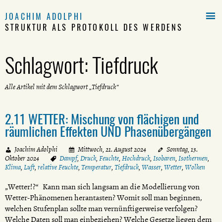

JOACHIM ADOLPHI
STRUKTUR ALS PROTOKOLL DES WERDENS
Schlagwort:
Tiefdruck
Alle Artikel mit dem Schlagwort „Tiefdruck“
2.11 WETTER: Mischung von flächigen und
räumlichen Effekten UND Phasenübergängen
Joachim Adolphi
Mittwoch, 21. August 2024
Sonntag, 13.
Oktober 2024
Dampf
,
Druck
,
Feuchte
,
Hochdruck
,
Isobaren
,
Isothermen
,
Klima
,
Luft
,
relative Feuchte
,
Temperatur
,
Tiefdruck
,
Wasser
,
Wetter
,
Wolken
„Wetter!?“ Kann man sich langsam an die Modellierung von
Wetter-Phänomenen herantasten? Womit soll man beginnen,
welchen Stufenplan sollte man vernünftigerweise verfolgen?
Welche Daten soll man einbeziehen? Welche Gesetze liegen dem