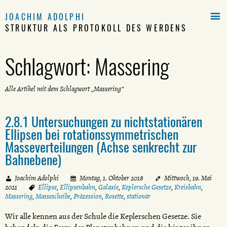

JOACHIM ADOLPHI
STRUKTUR ALS PROTOKOLL DES WERDENS
Schlagwort:
Massering
Alle Artikel mit dem Schlagwort „Massering“
2.8.1 Untersuchungen zu nichtstationären
Ellipsen bei rotationssymmetrischen
Masseverteilungen (Achse senkrecht zur
Bahnebene)
Joachim Adolphi
Montag, 1. Oktober 2018
Mittwoch, 19. Mai
2021
Ellipse
,
Ellipsenbahn
,
Galaxie
,
Keplersche Gesetze
,
Kreisbahn
,
Massering
,
Massescheibe
,
Präzession
,
Rosette
,
stationär
Wir alle kennen aus der Schule die Keplerschen Gesetze. Sie